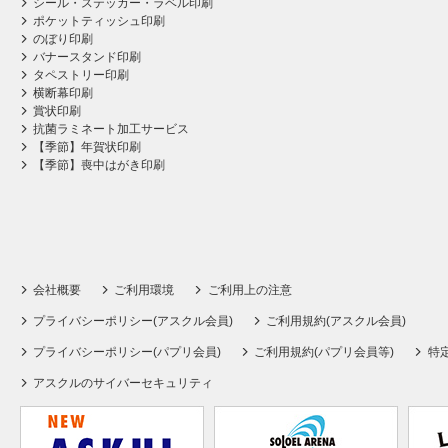
シール・ステッカー・ラベル印刷
ポケットティッシュ印刷
のぼり印刷
バナースタンド印刷
タペストリー印刷
横断幕印刷
賞状印刷
抗菌ラミネート加工サービス
【季節】年賀状印刷
【季節】喪中はがき印刷
会社概要
ご利用環境
ご利用上の注意
プライバシーポリシー(アスクル会員)
ご利用規約(アスクル会員)
プライバシーポリシー(パプリ会員)
ご利用規約(パプリ会員等)
特
アスクルのサイバーセキュリティ