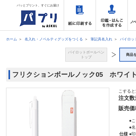
パッとプリント、すぐにお届け
ホーム
名入れ・ノベルティグッズをつくる
筆記具名入れ
パイロッ
パイロットボールペン
商品
トップ
フリクションボールノック05 ホワイ
こすると
注文数
販売価
●
●
仕様
●