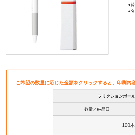
●替
●名
ご希望の数量に応じた金額をクリックすると、印刷内
フリクションボール
数量／納品日
100本