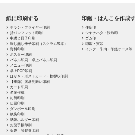
紙に印刷する
印鑑・はんこを作成
チラシ・フライヤー印刷
住所印
折パンフレット印刷
シヤチハタ・浸透印
中綴じ冊子印刷
ゴム印
綴じ無し冊子印刷（スクラム製本）
印鑑・実印
資料印刷
インク・朱肉・印鑑ケース等
ポスター印刷
パネル印刷・卓上パネル印刷
メニュー印刷
卓上POP印刷
はがき・ポストカード・挨拶状印刷
【季節】残暑見舞い印刷
カード印刷
名刺作成
封筒印刷
伝票印刷
ダンボール印刷
紙袋印刷
紙製ホルダー印刷
お薬手帳印刷
薬袋・診察券印刷