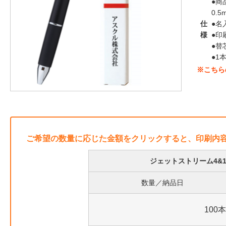
●商
0.5
仕
●名
様
●印
●替
●1
※こちら
ご希望の数量に応じた金額をクリックすると、印刷内
ジェットストリーム4&
数量／納品日
100本