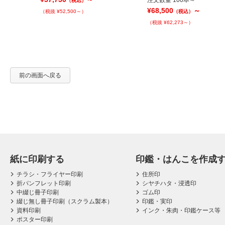
注文数量 100本～
（税込）
¥68,500
～
（税抜 ¥52,500～）
（税込）
（税抜 ¥62,273～）
前の画面へ戻る
紙に印刷する
印鑑・はんこを作成
チラシ・フライヤー印刷
住所印
折パンフレット印刷
シヤチハタ・浸透印
中綴じ冊子印刷
ゴム印
綴じ無し冊子印刷（スクラム製本）
印鑑・実印
資料印刷
インク・朱肉・印鑑ケース等
ポスター印刷