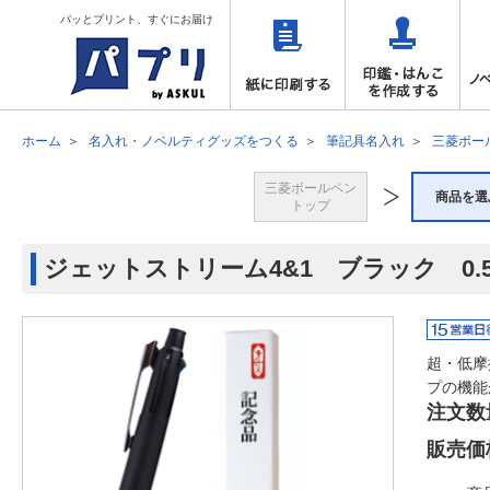
パッとプリント、すぐにお届け
ホーム
名入れ・ノベルティグッズをつくる
筆記具名入れ
三菱ボー
三菱ボールペン
商品を選
トップ
ジェットストリーム4&1 ブラック 0
超・低摩
プの機能
注文数
販売価