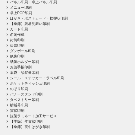
パネル印刷・卓上パネル印刷
メニュー印刷
卓上POP印刷
はがき・ポストカード・挨拶状印刷
【季節】残暑見舞い印刷
カード印刷
名刺作成
封筒印刷
伝票印刷
ダンボール印刷
紙袋印刷
紙製ホルダー印刷
お薬手帳印刷
薬袋・診察券印刷
シール・ステッカー・ラベル印刷
ポケットティッシュ印刷
のぼり印刷
バナースタンド印刷
タペストリー印刷
横断幕印刷
賞状印刷
抗菌ラミネート加工サービス
【季節】年賀状印刷
【季節】喪中はがき印刷