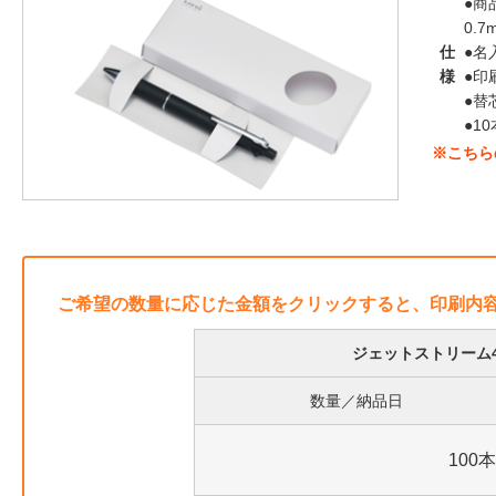
●商
0.7
仕
●名
様
●印
●替
●1
※こちら
ご希望の数量に応じた金額をクリックすると、印刷内
ジェットストリーム4
数量／納品日
100本