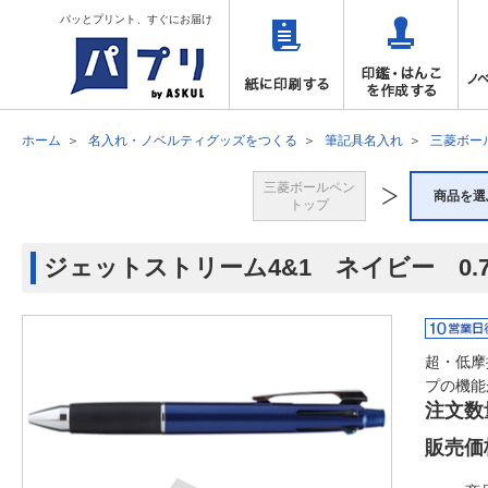
パッとプリント、すぐにお届け
ホーム
名入れ・ノベルティグッズをつくる
筆記具名入れ
三菱ボー
三菱ボールペン
商品を選
トップ
ジェットストリーム4&1 ネイビー 0.
超・低摩
プの機能
注文数
販売価