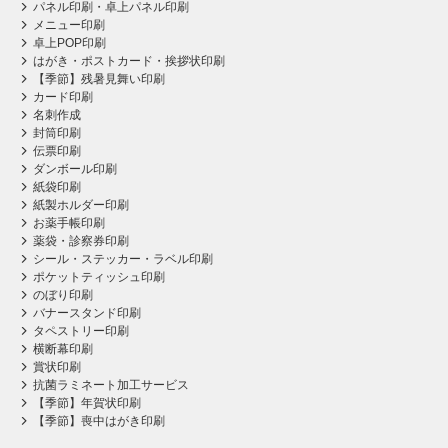
パネル印刷・卓上パネル印刷
メニュー印刷
卓上POP印刷
はがき・ポストカード・挨拶状印刷
【季節】残暑見舞い印刷
カード印刷
名刺作成
封筒印刷
伝票印刷
ダンボール印刷
紙袋印刷
紙製ホルダー印刷
お薬手帳印刷
薬袋・診察券印刷
シール・ステッカー・ラベル印刷
ポケットティッシュ印刷
のぼり印刷
バナースタンド印刷
タペストリー印刷
横断幕印刷
賞状印刷
抗菌ラミネート加工サービス
【季節】年賀状印刷
【季節】喪中はがき印刷