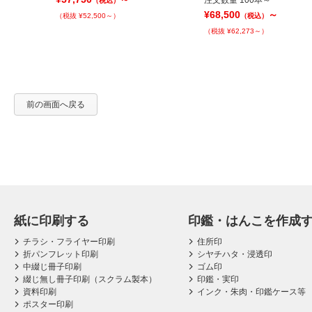
注文数量 100本～
（税込）
¥68,500
～
（税抜 ¥52,500～）
（税込）
（税抜 ¥62,273～）
前の画面へ戻る
紙に印刷する
印鑑・はんこを作成
チラシ・フライヤー印刷
住所印
折パンフレット印刷
シヤチハタ・浸透印
中綴じ冊子印刷
ゴム印
綴じ無し冊子印刷（スクラム製本）
印鑑・実印
資料印刷
インク・朱肉・印鑑ケース等
ポスター印刷