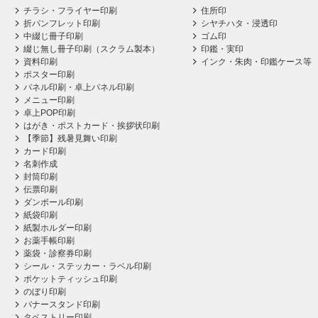
チラシ・フライヤー印刷
住所印
折パンフレット印刷
シヤチハタ・浸透印
中綴じ冊子印刷
ゴム印
綴じ無し冊子印刷（スクラム製本）
印鑑・実印
資料印刷
インク・朱肉・印鑑ケース等
ポスター印刷
パネル印刷・卓上パネル印刷
メニュー印刷
卓上POP印刷
はがき・ポストカード・挨拶状印刷
【季節】残暑見舞い印刷
カード印刷
名刺作成
封筒印刷
伝票印刷
ダンボール印刷
紙袋印刷
紙製ホルダー印刷
お薬手帳印刷
薬袋・診察券印刷
シール・ステッカー・ラベル印刷
ポケットティッシュ印刷
のぼり印刷
バナースタンド印刷
タペストリー印刷