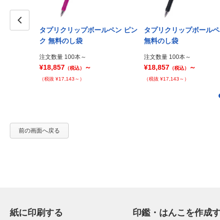
ルペン ライ
タプリクリップボールペン ピン
タプリクリップボールペ
Prev
ク 無料のし袋
無料のし袋
注文数量 100本～
注文数量 100本～
¥18,857
～
¥18,857
～
（税込）
（税込）
（税抜 ¥17,143～）
（税抜 ¥17,143～）
前の画面へ戻る
紙に印刷する
印鑑・はんこを作成