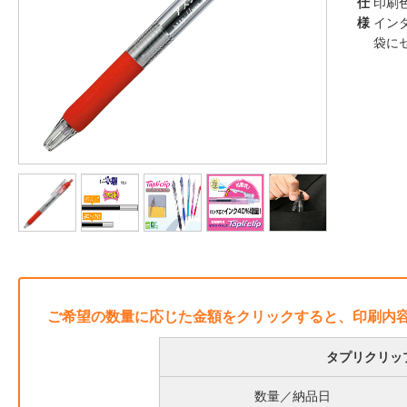
仕
印刷
様
イン
袋に
ご希望の数量に応じた金額をクリックすると、印刷内
タプリクリッ
数量／納品日