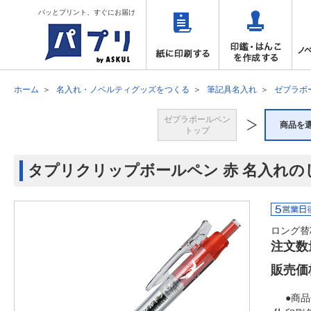
パッとプリント、すぐにお届け
ホーム
名入れ・ノベルティグッズをつくる
筆記具名入れ
ゼブラボ
ゼブラボールペン
商品を
トップ
タプリクリップボールペン 赤 名入れの
ロング替
注文数
販売価
●商品