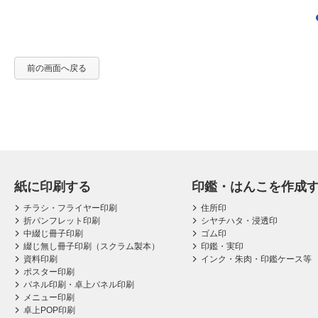
前の画面へ戻る
紙に印刷する
印鑑・はんこを作成
チラシ・フライヤー印刷
住所印
折パンフレット印刷
シヤチハタ・浸透印
中綴じ冊子印刷
ゴム印
綴じ無し冊子印刷（スクラム製本）
印鑑・実印
資料印刷
インク・朱肉・印鑑ケース等
ポスター印刷
パネル印刷・卓上パネル印刷
メニュー印刷
卓上POP印刷