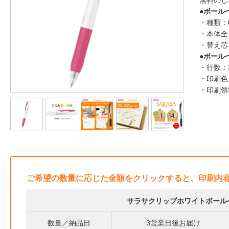
無料のし
●ボール
・種類：
・本体全
・替え芯：
●ボール
・行数：
・印刷色
・印刷領
ご希望の数量に応じた金額をクリックすると、印刷内
サラサクリップホワイトボール
数量／納品日
3営業日後お届け