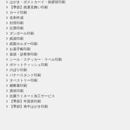
はがき・ポストカード・挨拶状印刷
【季節】残暑見舞い印刷
カード印刷
名刺作成
封筒印刷
伝票印刷
ダンボール印刷
紙袋印刷
紙製ホルダー印刷
お薬手帳印刷
薬袋・診察券印刷
シール・ステッカー・ラベル印刷
ポケットティッシュ印刷
のぼり印刷
バナースタンド印刷
タペストリー印刷
横断幕印刷
賞状印刷
抗菌ラミネート加工サービス
【季節】年賀状印刷
【季節】喪中はがき印刷