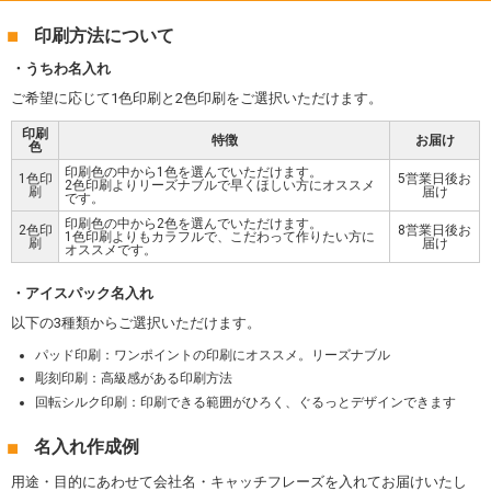
印刷方法について
うちわ名入れ
ご希望に応じて1色印刷と2色印刷をご選択いただけます。
印刷
特徴
お届け
色
印刷色の中から1色を選んでいただけます。
1色印
5営業日後お
2色印刷よりリーズナブルで早くほしい方にオススメ
刷
届け
です。
印刷色の中から2色を選んでいただけます。
2色印
8営業日後お
1色印刷よりもカラフルで、こだわって作りたい方に
刷
届け
オススメです。
アイスパック名入れ
以下の3種類からご選択いただけます。
パッド印刷：ワンポイントの印刷にオススメ。リーズナブル
彫刻印刷：高級感がある印刷方法
回転シルク印刷：印刷できる範囲がひろく、ぐるっとデザインできます
名入れ作成例
用途・目的にあわせて会社名・キャッチフレーズを入れてお届けいたし