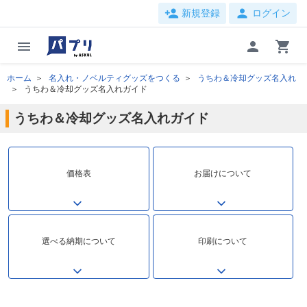
person_add
person
新規登録
ログイン
menu
person
shopping_cart
ホーム
名入れ・ノベルティグッズをつくる
うちわ＆冷却グッズ名入れ
うちわ＆冷却グッズ名入れガイド
うちわ＆冷却グッズ名入れガイド
価格表
お届けについて
選べる納期について
印刷について