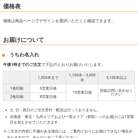
価格表
価格は商品ページでデザインを選択いただくと確認できます。
お届けについて
うちわ名入れ
午後1時までのご注文
で下記のとおりお届けいたします。
1,100本～3,000
1,000本まで
3,100本以上
本
1色印刷
5営業日後
別途お問い合わせく
10営業日後
ださい
2色印刷
8営業日後
土･日・祝日のご注文受付・配送は行っておりません。
北海道・東北・九州エリアおよび一部エリア（郡部）へのお届けには1営業
日を加えさせていただきます。
ご注文の内容に不備がある場合には、ご案内どおりにお届けできない場合が
ありますので、あらかじめご了承ください。