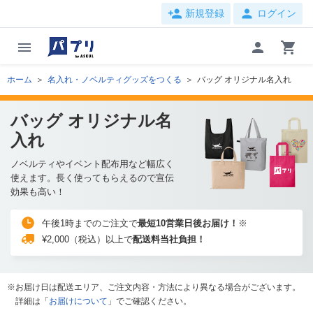
person_add
person
新規登録
ログイン
menu
person
shopping_cart
ホーム
名入れ・ノベルティグッズをつくる
バッグ オリジナル名入れ
バッグ オリジナル名
入れ
ノベルティやイベント配布用など幅広く
使えます。長く使ってもらえるので宣伝
効果も高い！
午後1時までのご注文で
最短10営業日後お届け！
※
¥2,000（税込）以上で
配送料当社負担！
お届け日は配送エリア、ご注文内容・方法により異なる場合がございます。
詳細は「
お届けについて
」でご確認ください。