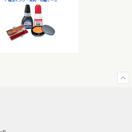
補充インク・朱肉・印鑑ケース
ページ
の先頭
へ戻る
）
一覧