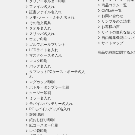
クリアーホルダー印刷
商品コラム一覧
ファイル名入れ
CM動画一覧
証書ファイル名入れ
お問い合わせ
メモ･ノート・ふせん名入れ
サンプルのご請求
その他文房具
お客様の声
タオル名入れ
サイトの便利な使い
スリッパ名入れ
自由編集機能につい
ウェア印刷
サイトマップ
ゴルフボールプリント
LEDライト名入れ
商品や納期に関するお
マスクケース名入れ
マスク印刷
バッグ名入れ
タブレットPCケース・ポーチ名入
れ
マグカップ印刷
ボトル・タンブラー印刷
クージー印刷
ミラー名入れ
モバイルバッテリー名入れ
PCモバイルグッズ名入れ
箸袋印刷
紙おしぼり印刷
紙コースター印刷
レジ袋印刷