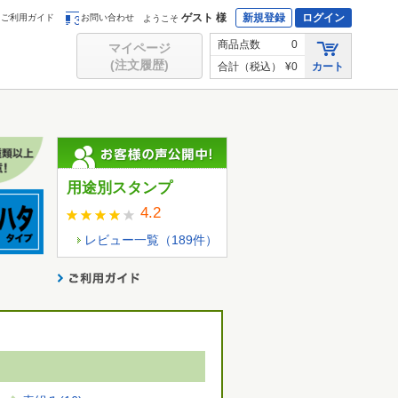
ゲスト 様
新規登録
ログイン
ご利用ガイド
お問い合わせ
ようこそ
商品点数
0
マイページ
(注文履歴)
合計（税込）
¥0
カート
用途別スタンプ
4.2
レビュー一覧（
189
件）