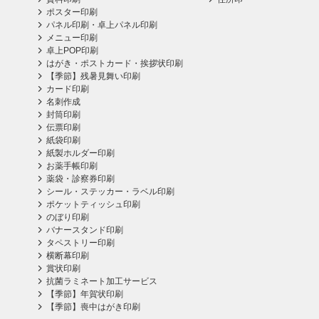
ポスター印刷
パネル印刷・卓上パネル印刷
メニュー印刷
卓上POP印刷
はがき・ポストカード・挨拶状印刷
【季節】残暑見舞い印刷
カード印刷
名刺作成
封筒印刷
伝票印刷
紙袋印刷
紙製ホルダー印刷
お薬手帳印刷
薬袋・診察券印刷
シール・ステッカー・ラベル印刷
ポケットティッシュ印刷
のぼり印刷
バナースタンド印刷
タペストリー印刷
横断幕印刷
賞状印刷
抗菌ラミネート加工サービス
【季節】年賀状印刷
【季節】喪中はがき印刷