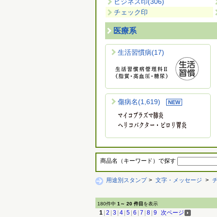
ビジネス印
(306)
チェック印
医療系
生活習慣病
(17)
傷病名
(1,619)
商品名（キーワード）で探す
用途別スタンプ
>
文字・メッセージ
>
180件中
1～ 20 件目
を表示
1
|
2
|
3
|
4
|
5
|
6
|
7
|
8
|
9
次ページ