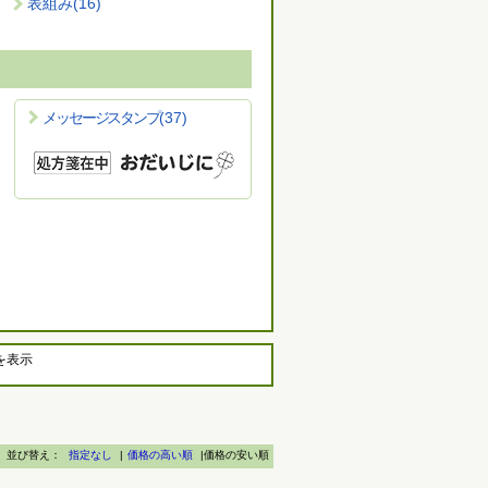
表組み
(16)
メッセージスタンプ
(37)
を表示
並び替え：
指定なし
|
価格の高い順
|価格の安い順