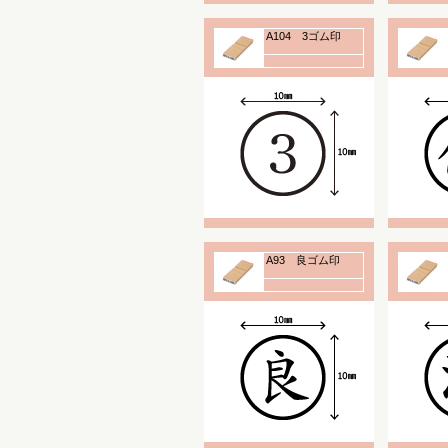
A104 3ゴム印
A93 良ゴム印