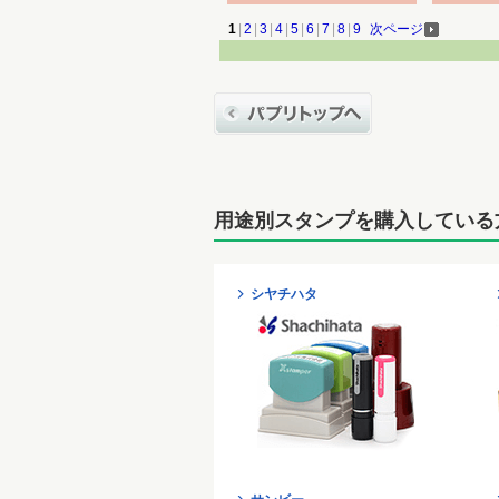
1
|
2
|
3
|
4
|
5
|
6
|
7
|
8
|
9
次ページ
用途別スタンプを購入している
シヤチハタ