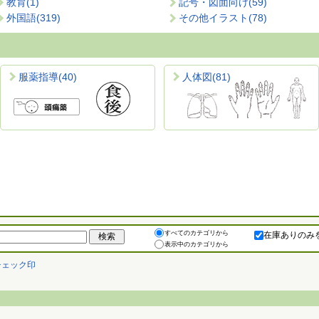
教育
(1)
記号・図面向け
(59)
外国語
(319)
その他イラスト
(78)
服薬指導
(40)
人体図
(81)
すべてのカテゴリから
在庫ありのみ
表示中のカテゴリから
チェック印