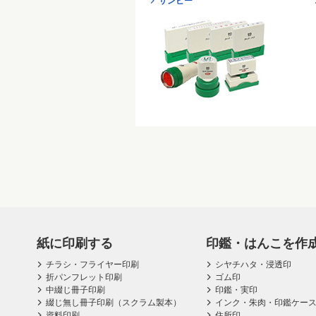
サンビー
紙に印刷する
印鑑・はんこを作
チラシ・フライヤー印刷
シヤチハタ・浸透印
折パンフレット印刷
ゴム印
中綴じ冊子印刷
印鑑・実印
綴じ無し冊子印刷（スクラム製本）
インク・朱肉・印鑑ケー
資料印刷
住所印