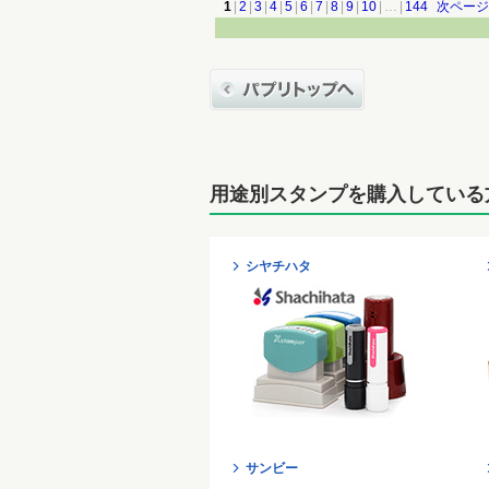
1
|
2
|
3
|
4
|
5
|
6
|
7
|
8
|
9
|
10
|
…
|
144
次ページ
用途別スタンプを購入している
シヤチハタ
サンビー