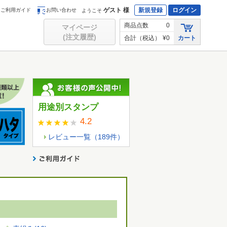
ゲスト 様
新規登録
ログイン
ご利用ガイド
お問い合わせ
ようこそ
商品点数
0
マイページ
(注文履歴)
合計（税込）
¥0
カート
用途別スタンプ
4.2
レビュー一覧（
189
件）