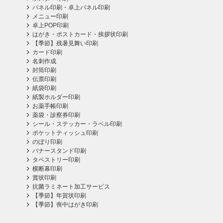
パネル印刷・卓上パネル印刷
メニュー印刷
卓上POP印刷
はがき・ポストカード・挨拶状印刷
【季節】残暑見舞い印刷
カード印刷
名刺作成
封筒印刷
伝票印刷
紙袋印刷
紙製ホルダー印刷
お薬手帳印刷
薬袋・診察券印刷
シール・ステッカー・ラベル印刷
ポケットティッシュ印刷
のぼり印刷
バナースタンド印刷
タペストリー印刷
横断幕印刷
賞状印刷
抗菌ラミネート加工サービス
【季節】年賀状印刷
【季節】喪中はがき印刷