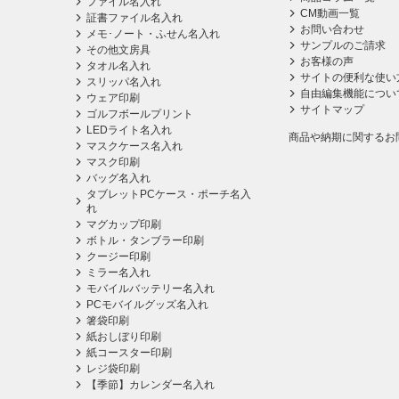
ファイル名入れ
CM動画一覧
証書ファイル名入れ
お問い合わせ
メモ･ノート・ふせん名入れ
サンプルのご請求
その他文房具
お客様の声
タオル名入れ
サイトの便利な使い
スリッパ名入れ
自由編集機能につい
ウェア印刷
サイトマップ
ゴルフボールプリント
LEDライト名入れ
商品や納期に関するお
マスクケース名入れ
マスク印刷
バッグ名入れ
タブレットPCケース・ポーチ名入
れ
マグカップ印刷
ボトル・タンブラー印刷
クージー印刷
ミラー名入れ
モバイルバッテリー名入れ
PCモバイルグッズ名入れ
箸袋印刷
紙おしぼり印刷
紙コースター印刷
レジ袋印刷
【季節】カレンダー名入れ