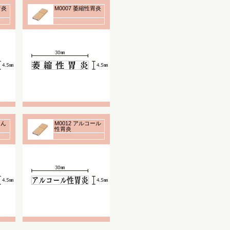
胃炎
M0007 萎縮性胃炎
らん
M0012 アルコール
性胃炎