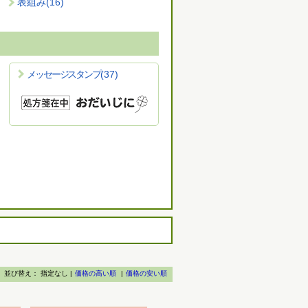
表組み
(16)
メッセージスタンプ
(37)
並び替え：
指定なし |
価格の高い順
|
価格の安い順