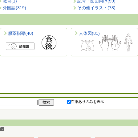
教育
(1)
記号・図面向け
(59)
外国語
(319)
その他イラスト
(78)
服薬指導
(40)
人体図
(81)
在庫ありのみを表示