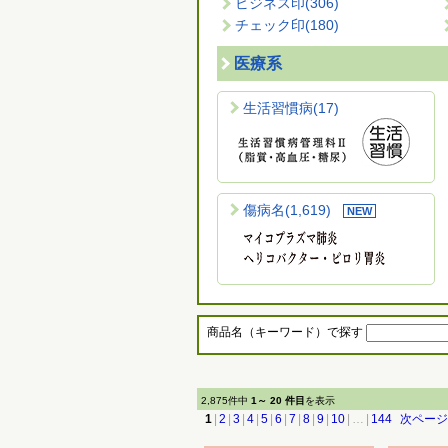
ビジネス印
(306)
チェック印
(180)
医療系
生活習慣病
(17)
傷病名
(1,619)
商品名（キーワード）で探す
2,875件中
1～ 20 件目
を表示
1
|
2
|
3
|
4
|
5
|
6
|
7
|
8
|
9
|
10
|
…
|
144
次ページ