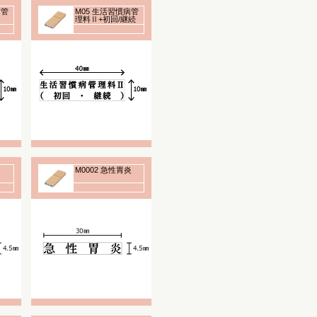
病管
M05 生活習慣病管
理料Ⅱ+初回/継続
印
10×40mm ゴム印
M0002 急性胃炎