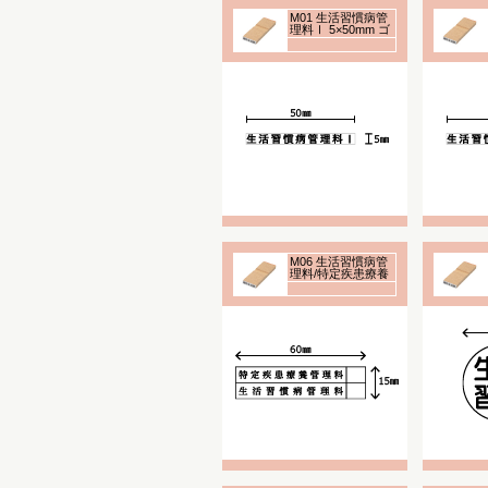
M01 生活習慣病管
理料Ⅰ 5×50mm ゴ
ム印
M06 生活習慣病管
理料/特定疾患療養
管理料 15×60mm
ゴム印