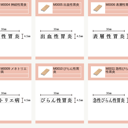
M0004 神経性胃炎
M0005 出血性胃炎
M0006 表層性
M0009 メネトリエ
M0010 びらん性胃
M0011 急性び
病
炎
性胃炎