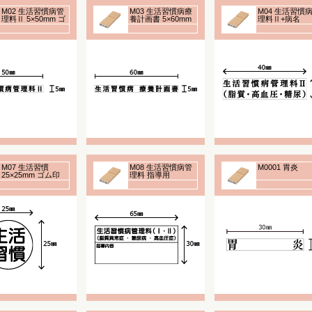
M02 生活習慣病管
M03 生活習慣病療
M04 生活習慣
理料Ⅱ 5×50mm ゴ
養計画書 5×60mm
理料Ⅱ+病名
ム印
ゴム印
10×40mm ゴム
M07 生活習慣
M08 生活習慣病管
M0001 胃炎
25×25mm ゴム印
理料 指導用
30×65mm ゴム印