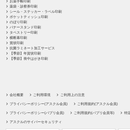
お薬手帳印刷
薬袋・診察券印刷
シール・ステッカー・ラベル印刷
ポケットティッシュ印刷
のぼり印刷
バナースタンド印刷
タペストリー印刷
横断幕印刷
賞状印刷
抗菌ラミネート加工サービス
【季節】年賀状印刷
【季節】喪中はがき印刷
会社概要
ご利用環境
ご利用上の注意
プライバシーポリシー(アスクル会員)
ご利用規約(アスクル会員)
プライバシーポリシー(パプリ会員)
ご利用規約(パプリ会員等)
特
アスクルのサイバーセキュリティ