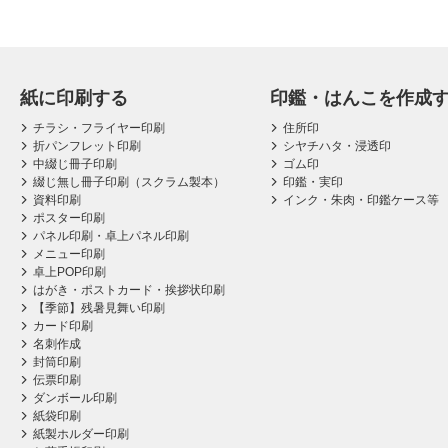
紙に印刷する
印鑑・はんこを作成
チラシ・フライヤー印刷
住所印
折パンフレット印刷
シヤチハタ・浸透印
中綴じ冊子印刷
ゴム印
綴じ無し冊子印刷（スクラム製本）
印鑑・実印
資料印刷
インク・朱肉・印鑑ケース等
ポスター印刷
パネル印刷・卓上パネル印刷
メニュー印刷
卓上POP印刷
はがき・ポストカード・挨拶状印刷
【季節】残暑見舞い印刷
カード印刷
名刺作成
封筒印刷
伝票印刷
ダンボール印刷
紙袋印刷
紙製ホルダー印刷