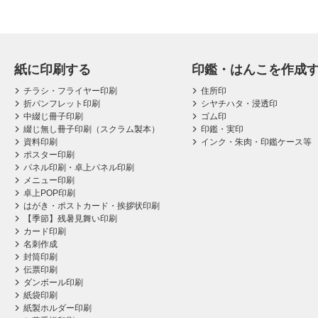
紙に印刷する
印鑑・はんこを作成
チラシ・フライヤー印刷
住所印
折パンフレット印刷
シヤチハタ・浸透印
中綴じ冊子印刷
ゴム印
綴じ無し冊子印刷（スクラム製本）
印鑑・実印
資料印刷
インク・朱肉・印鑑ケース等
ポスター印刷
パネル印刷・卓上パネル印刷
メニュー印刷
卓上POP印刷
はがき・ポストカード・挨拶状印刷
【季節】残暑見舞い印刷
カード印刷
名刺作成
封筒印刷
伝票印刷
ダンボール印刷
紙袋印刷
紙製ホルダー印刷