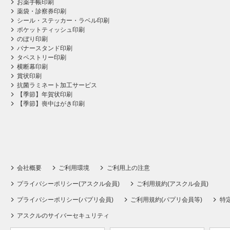
お薬手帳印刷
薬袋・診察券印刷
シール・ステッカー・ラベル印刷
ポケットティッシュ印刷
のぼり印刷
バナースタンド印刷
タペストリー印刷
横断幕印刷
賞状印刷
抗菌ラミネート加工サービス
【季節】年賀状印刷
【季節】喪中はがき印刷
会社概要
ご利用環境
ご利用上の注意
プライバシーポリシー(アスクル会員)
ご利用規約(アスクル会員)
プライバシーポリシー(パプリ会員)
ご利用規約(パプリ会員等)
特
アスクルのサイバーセキュリティ