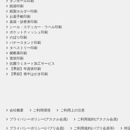
ダンボール印刷
紙袋印刷
紙製ホルダー印刷
お薬手帳印刷
薬袋・診察券印刷
シール・ステッカー・ラベル印刷
ポケットティッシュ印刷
のぼり印刷
バナースタンド印刷
タペストリー印刷
横断幕印刷
賞状印刷
抗菌ラミネート加工サービス
【季節】年賀状印刷
【季節】喪中はがき印刷
会社概要
ご利用環境
ご利用上の注意
プライバシーポリシー(アスクル会員)
ご利用規約(アスクル会員)
プライバシーポリシー(パプリ会員)
ご利用規約(パプリ会員等)
特