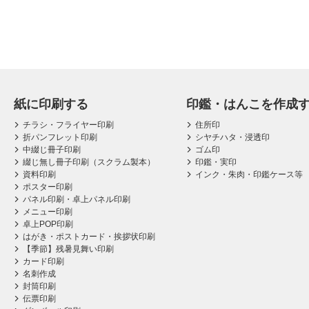
紙に印刷する
印鑑・はんこを作成
チラシ・フライヤー印刷
住所印
折パンフレット印刷
シヤチハタ・浸透印
中綴じ冊子印刷
ゴム印
綴じ無し冊子印刷（スクラム製本）
印鑑・実印
資料印刷
インク・朱肉・印鑑ケース等
ポスター印刷
パネル印刷・卓上パネル印刷
メニュー印刷
卓上POP印刷
はがき・ポストカード・挨拶状印刷
【季節】残暑見舞い印刷
カード印刷
名刺作成
封筒印刷
伝票印刷