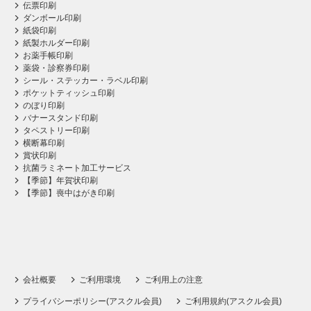
伝票印刷
ダンボール印刷
紙袋印刷
紙製ホルダー印刷
お薬手帳印刷
薬袋・診察券印刷
シール・ステッカー・ラベル印刷
ポケットティッシュ印刷
のぼり印刷
バナースタンド印刷
タペストリー印刷
横断幕印刷
賞状印刷
抗菌ラミネート加工サービス
【季節】年賀状印刷
【季節】喪中はがき印刷
会社概要
ご利用環境
ご利用上の注意
プライバシーポリシー(アスクル会員)
ご利用規約(アスクル会員)