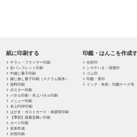
紙に印刷する
印鑑・はんこを作成
チラシ・フライヤー印刷
住所印
折パンフレット印刷
シヤチハタ・浸透印
中綴じ冊子印刷
ゴム印
綴じ無し冊子印刷（スクラム製本）
印鑑・実印
資料印刷
インク・朱肉・印鑑ケース等
ポスター印刷
パネル印刷・卓上パネル印刷
メニュー印刷
卓上POP印刷
はがき・ポストカード・挨拶状印刷
【季節】残暑見舞い印刷
カード印刷
名刺作成
封筒印刷