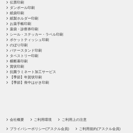
伝票印刷
ダンボール印刷
紙袋印刷
紙製ホルダー印刷
お薬手帳印刷
薬袋・診察券印刷
シール・ステッカー・ラベル印刷
ポケットティッシュ印刷
のぼり印刷
バナースタンド印刷
タペストリー印刷
横断幕印刷
賞状印刷
抗菌ラミネート加工サービス
【季節】年賀状印刷
【季節】喪中はがき印刷
会社概要
ご利用環境
ご利用上の注意
プライバシーポリシー(アスクル会員)
ご利用規約(アスクル会員)