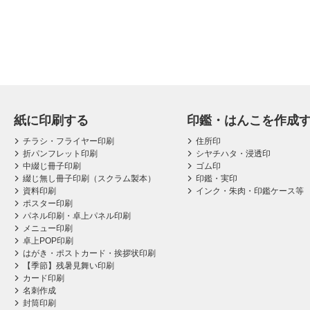
紙に印刷する
印鑑・はんこを作成
チラシ・フライヤー印刷
住所印
折パンフレット印刷
シヤチハタ・浸透印
中綴じ冊子印刷
ゴム印
綴じ無し冊子印刷（スクラム製本）
印鑑・実印
資料印刷
インク・朱肉・印鑑ケース等
ポスター印刷
パネル印刷・卓上パネル印刷
メニュー印刷
卓上POP印刷
はがき・ポストカード・挨拶状印刷
【季節】残暑見舞い印刷
カード印刷
名刺作成
封筒印刷