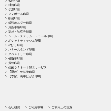
名刺作成
封筒印刷
伝票印刷
ダンボール印刷
紙袋印刷
紙製ホルダー印刷
お薬手帳印刷
薬袋・診察券印刷
シール・ステッカー・ラベル印刷
ポケットティッシュ印刷
のぼり印刷
バナースタンド印刷
タペストリー印刷
横断幕印刷
賞状印刷
抗菌ラミネート加工サービス
【季節】年賀状印刷
【季節】喪中はがき印刷
会社概要
ご利用環境
ご利用上の注意