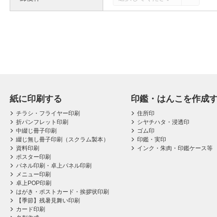
紙に印刷する
印鑑・はんこを作成
チラシ・フライヤー印刷
住所印
折パンフレット印刷
シヤチハタ・浸透印
中綴じ冊子印刷
ゴム印
綴じ無し冊子印刷（スクラム製本）
印鑑・実印
資料印刷
インク・朱肉・印鑑ケース等
ポスター印刷
パネル印刷・卓上パネル印刷
メニュー印刷
卓上POP印刷
はがき・ポストカード・挨拶状印刷
【季節】残暑見舞い印刷
カード印刷