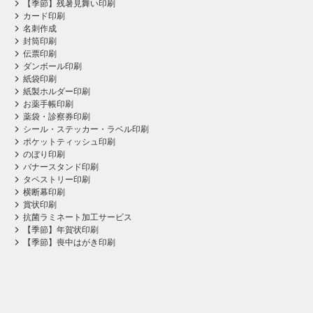
【季節】残暑見舞い印刷
カード印刷
名刺作成
封筒印刷
伝票印刷
ダンボール印刷
紙袋印刷
紙製ホルダー印刷
お薬手帳印刷
薬袋・診察券印刷
シール・ステッカー・ラベル印刷
ポケットティッシュ印刷
のぼり印刷
バナースタンド印刷
タペストリー印刷
横断幕印刷
賞状印刷
抗菌ラミネート加工サービス
【季節】年賀状印刷
【季節】喪中はがき印刷