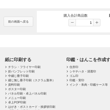
購入合計商品数
前の画面へ戻る
紙に印刷する
印鑑・はんこを作成
チラシ・フライヤー印刷
住所印
折パンフレット印刷
シヤチハタ・浸透印
中綴じ冊子印刷
ゴム印
綴じ無し冊子印刷（スクラム製本）
印鑑・実印
資料印刷
インク・朱肉・印鑑ケース等
ポスター印刷
パネル印刷・卓上パネル印刷
メニュー印刷
卓上POP印刷
はがき・ポストカード・挨拶状印刷