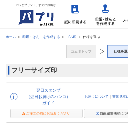
パッとプリント、すぐにお届け
ホーム
印鑑・はんこを作成する
ゴム印
仕様を選ぶ
ゴム印トップ
仕様を選
フリーサイズ印
翌日スタンプ
（翌日お届けのハンコ）
お届けについて
書体見本
ガイド
ご注文の前にお読みください
自由編集機能につ