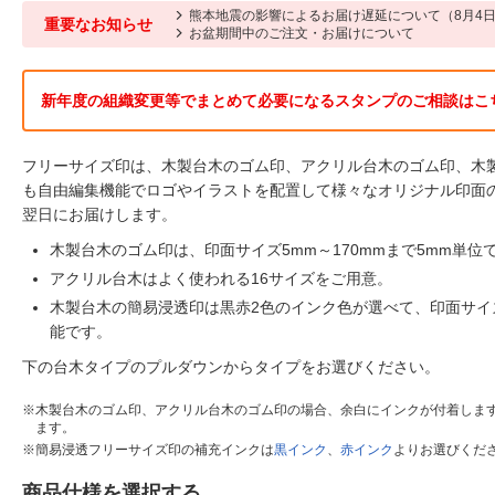
熊本地震の影響によるお届け遅延について（8月4日
重要なお知らせ
お盆期間中のご注文・お届けについて
新年度の組織変更等でまとめて必要になるスタンプのご相談はこ
フリーサイズ印は、木製台木のゴム印、アクリル台木のゴム印、木
も自由編集機能でロゴやイラストを配置して様々なオリジナル印面
翌日にお届けします。
木製台木のゴム印は、印面サイズ5mm～170mmまで5mm単位
アクリル台木はよく使われる16サイズをご用意。
木製台木の簡易浸透印は黒赤2色のインク色が選べて、印面サイズは
能です。
下の台木タイプのプルダウンからタイプをお選びください。
木製台木のゴム印、アクリル台木のゴム印の場合、余白にインクが付着しま
ます。
簡易浸透フリーサイズ印の補充インクは
黒インク
、
赤インク
よりお選びくだ
商品仕様を選択する