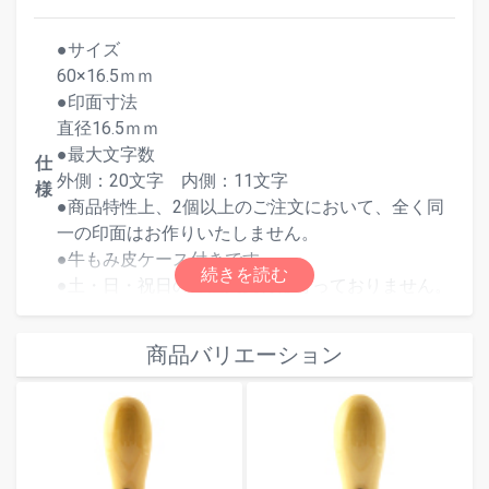
●サイズ
60×16.5ｍｍ
●印面寸法
直径16.5ｍｍ
●最大文字数
仕
外側：20文字 内側：11文字
様
●商品特性上、2個以上のご注文において、全く同
一の印面はお作りいたしません。
●牛もみ皮ケース付きです。
●土・日・祝日のご注文受付は行っておりません。
商品バリエーション