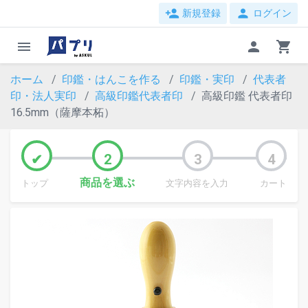
person_add
person
新規登録
ログイン
menu
person
shopping_cart
ホーム
印鑑・はんこを作る
印鑑・実印
代表者
印・法人実印
高級印鑑代表者印
高級印鑑 代表者印
16.5mm（薩摩本柘）
商品を選ぶ
トップ
文字内容を入力
カート
evron_left
chevr