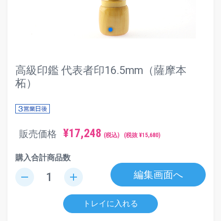
高級印鑑 代表者印16.5mm（薩摩本
柘）
¥
17,248
販売価格
(税込)
(税抜 ¥
15,680
)
購入合計商品数
編集画面へ
remove
add
トレイに入れる