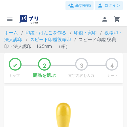
person_add
person
新規登録
ログイン
menu
person
shopping_cart
ホーム
印鑑・はんこを作る
印鑑・実印
役職印・
法人認印
スピード印鑑役職印
スピード印鑑 役職
印・法人認印 16.5mm （柘）
商品を選ぶ
トップ
文字内容を入力
カート