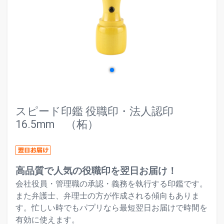
evron_left
chevr
スピード印鑑 役職印・法人認印
16.5mm （柘）
高品質で人気の役職印を翌日お届け！
会社役員・管理職の承認・義務を執行する印鑑です。
また弁護士、弁理士の方が作成される傾向もありま
す。忙しい時でもパプリなら最短翌日お届けで時間を
有効に使えます。