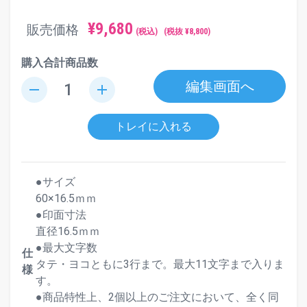
¥
9,680
販売価格
(税込)
(税抜 ¥
8,800
)
購入合計商品数
編集画面へ
remove
add
トレイに入れる
●サイズ
60×16.5ｍｍ
●印面寸法
直径16.5ｍｍ
●最大文字数
仕
タテ・ヨコともに3行まで。最大11文字まで入りま
様
す。
●商品特性上、2個以上のご注文において、全く同