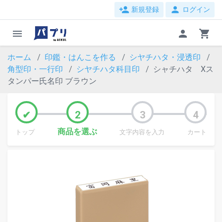
person_add
person
新規登録
ログイン
menu
person
shopping_cart
ホーム
印鑑・はんこを作る
シヤチハタ・浸透印
角型印・一行印
シヤチハタ科目印
シャチハタ Xス
タンパー氏名印 ブラウン
商品を選ぶ
トップ
文字内容を入力
カート