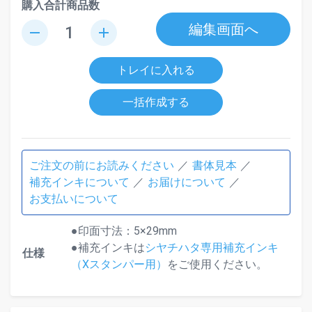
購入合計商品数
編集画面へ
remove
add
トレイに入れる
一括作成する
ご注文の前にお読みください
書体見本
補充インキについて
お届けについて
お支払いについて
●印面寸法：5×29mm
●補充インキは
シヤチハタ専用補充インキ
仕様
（Xスタンパー用）
をご使用ください。