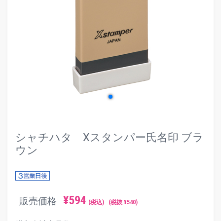
evron_left
chevr
シャチハタ Xスタンパー氏名印 ブラ
ウン
¥
594
販売価格
(税込)
(税抜 ¥
540
)