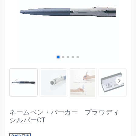
evron_left
chevr
keyboard_arrow_left
keyboard_arrow_right
ネームペン・パーカー プラウディ
シルバーCT