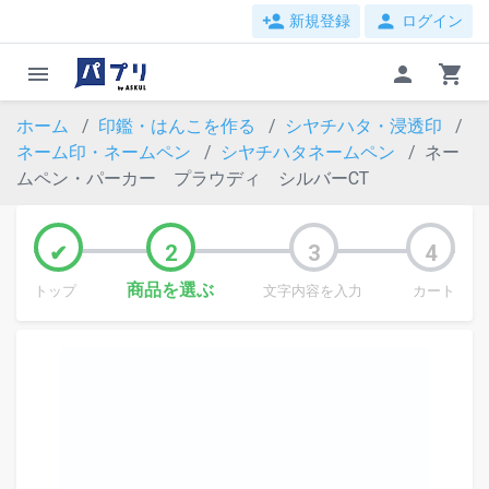
person_add
person
新規登録
ログイン
menu
person
shopping_cart
ホーム
印鑑・はんこを作る
シヤチハタ・浸透印
ネーム印・ネームペン
シヤチハタネームペン
ネー
ムペン・パーカー プラウディ シルバーCT
商品を選ぶ
トップ
文字内容を入力
カート