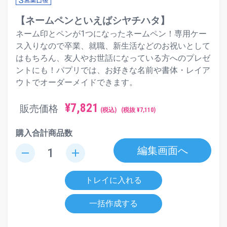
【ネームペンといえばシヤチハタ】
ネーム印とペンが1つになったネームペン！専用ケー
ス入りなので卒業、就職、新生活などのお祝いとして
はもちろん、友人やお世話になっている方へのプレゼ
ントにも！パプリでは、お好きな名前や書体・レイア
ウトでオーダーメイドできます。
¥
7,821
販売価格
(税込)
(税抜 ¥
7,110
)
購入合計商品数
編集画面へ
remove
add
トレイに入れる
一括作成する