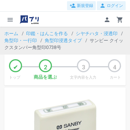
person_add
person
新規登録
ログイン
menu
person
shopping_cart
ホーム
印鑑・はんこを作る
シヤチハタ・浸透印
角型印・一行印
角型印浸透タイプ
サンビー クイッ
クスタンパー角型印0738号
商品を選ぶ
トップ
文字内容を入力
カート