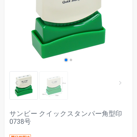
evron_left
chevr
keyboard_arrow_left
keyboard_arrow_right
サンビー クイックスタンパー角型印
0738号