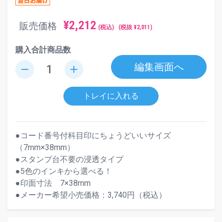
¥
2,212
販売価格
(税込)
(税抜 ¥
2,011
)
購入合計商品数
編集画面へ
remove
add
トレイに入れる
●コード番号付科目印にちょうどいいサイズ
（7mm×38mm）
●スタンプ台不要の浸透タイプ
●5色のインキから選べる！
●印面寸法 7×38mm
●メーカー希望小売価格：3,740円（税込）