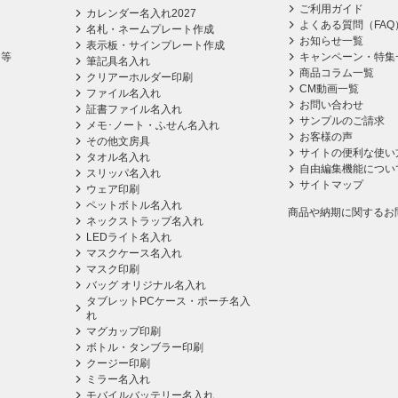
ご利用ガイド
カレンダー名入れ2027
よくある質問（FAQ
名札・ネームプレート作成
お知らせ一覧
表示板・サインプレート作成
ス等
キャンペーン・特集
筆記具名入れ
商品コラム一覧
クリアーホルダー印刷
CM動画一覧
ファイル名入れ
お問い合わせ
証書ファイル名入れ
サンプルのご請求
メモ･ノート・ふせん名入れ
お客様の声
その他文房具
サイトの便利な使い
タオル名入れ
自由編集機能につい
スリッパ名入れ
サイトマップ
ウェア印刷
ペットボトル名入れ
商品や納期に関するお
ネックストラップ名入れ
LEDライト名入れ
マスクケース名入れ
マスク印刷
バッグ オリジナル名入れ
タブレットPCケース・ポーチ名入
れ
マグカップ印刷
ボトル・タンブラー印刷
クージー印刷
ミラー名入れ
モバイルバッテリー名入れ