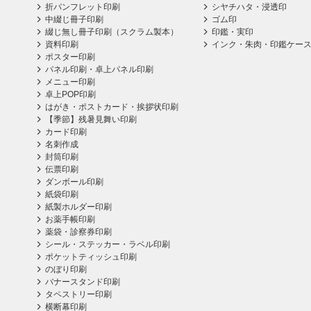
折パンフレット印刷
シヤチハタ・浸透印
中綴じ冊子印刷
ゴム印
綴じ無し冊子印刷（スクラム製本）
印鑑・実印
資料印刷
インク・朱肉・印鑑ケー
ポスター印刷
パネル印刷・卓上パネル印刷
メニュー印刷
卓上POP印刷
はがき・ポストカード・挨拶状印刷
【季節】残暑見舞い印刷
カード印刷
名刺作成
封筒印刷
伝票印刷
ダンボール印刷
紙袋印刷
紙製ホルダー印刷
お薬手帳印刷
薬袋・診察券印刷
シール・ステッカー・ラベル印刷
ポケットティッシュ印刷
のぼり印刷
バナースタンド印刷
タペストリー印刷
横断幕印刷