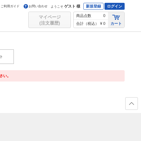
ゲスト 様
新規登録
ログイン
ご利用ガイド
お問い合わせ
ようこそ
商品点数
0
マイページ
(注文履歴)
合計（税込）
¥ 0
カート
ト
さい。
ページ
の先頭
へ戻る