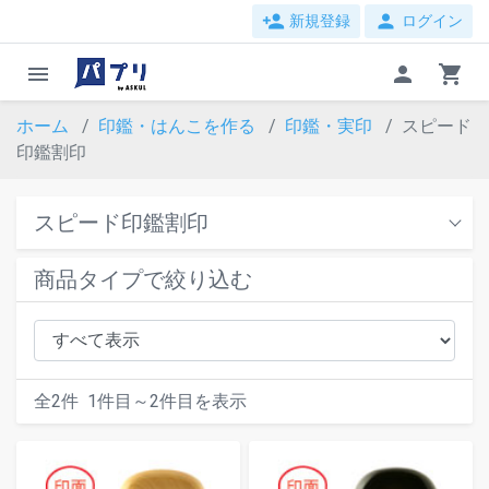
person_add
person
新規登録
ログイン
menu
person
shopping_cart
ホーム
印鑑・はんこを作る
印鑑・実印
スピード
印鑑割印
スピード印鑑割印
商品タイプで絞り込む
全
2
件
1
件目～
2
件目を表示