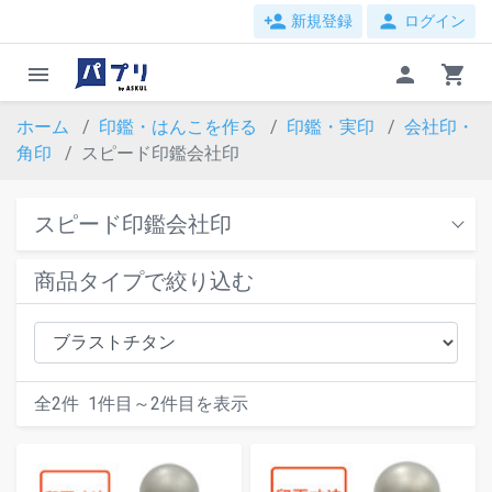
person_add
person
新規登録
ログイン
menu
person
shopping_cart
ホーム
印鑑・はんこを作る
印鑑・実印
会社印・
角印
スピード印鑑会社印
スピード印鑑会社印
商品タイプで絞り込む
全
2
件
1
件目～
2
件目を表示