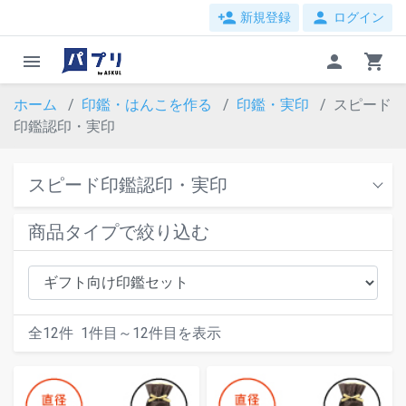
person_add
person
新規登録
ログイン
menu
person
shopping_cart
ホーム
印鑑・はんこを作る
印鑑・実印
スピード
印鑑認印・実印
スピード印鑑認印・実印
商品タイプで絞り込む
全
12
件
1
件目～
12
件目を表示