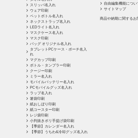
自由編集機能につい
スリッパ名入れ
サイトマップ
ウェア印刷
ペットボトル名入れ
商品や納期に関するお
ネックストラップ名入れ
LEDライト名入れ
マスクケース名入れ
マスク印刷
バッグ オリジナル名入れ
タブレットPCケース・ポーチ名入
れ
マグカップ印刷
ボトル・タンブラー印刷
クージー印刷
ミラー名入れ
モバイルバッテリー名入れ
PCモバイルグッズ名入れ
ラップ名入れ
箸袋印刷
紙おしぼり印刷
紙コースター印刷
レジ袋印刷
小判抜きポリ手提げ袋印刷
【季節】カレンダー名入れ
【季節】うちわ&冷却グッズ名入れ