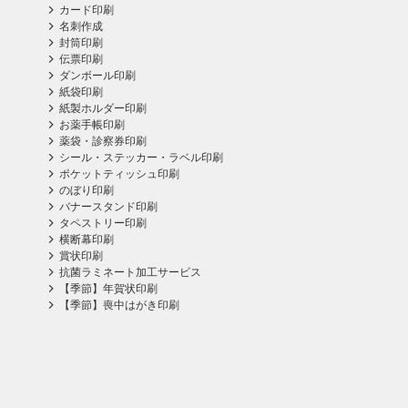
カード印刷
名刺作成
封筒印刷
伝票印刷
ダンボール印刷
紙袋印刷
紙製ホルダー印刷
お薬手帳印刷
薬袋・診察券印刷
シール・ステッカー・ラベル印刷
ポケットティッシュ印刷
のぼり印刷
バナースタンド印刷
タペストリー印刷
横断幕印刷
賞状印刷
抗菌ラミネート加工サービス
【季節】年賀状印刷
【季節】喪中はがき印刷