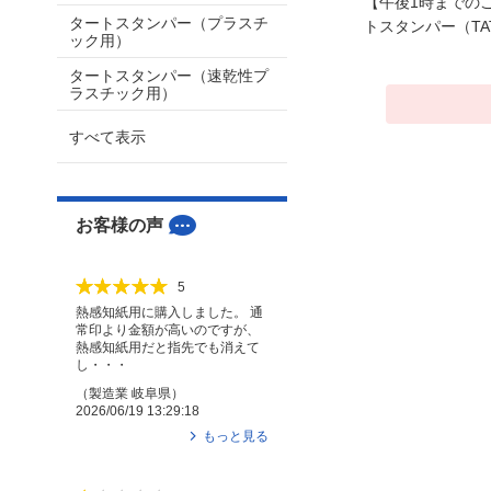
【午後1時までの
タートスタンパー（プラスチ
トスタンパー（T
ック用）
タートスタンパー（速乾性プ
ラスチック用）
すべて表示
お客様の声
5
熱感知紙用に購入しました。 通
常印より金額が高いのですが、
熱感知紙用だと指先でも消えて
し・・・
（
製造業
岐阜県
）
2026/06/19 13:29:18
もっと見る