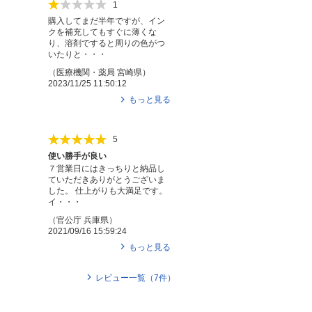
1
購入してまだ半年ですが、イン
クを補充してもすぐに薄くな
り、溶剤ですると周りの色がつ
いたりと・・・
（
医療機関・薬局
宮崎県
）
2023/11/25 11:50:12
もっと見る
5
使い勝手が良い
７営業日にはきっちりと納品し
ていただきありがとうございま
した。 仕上がりも大満足です。
イ・・・
（
官公庁
兵庫県
）
2021/09/16 15:59:24
もっと見る
レビュー一覧（
7
件）