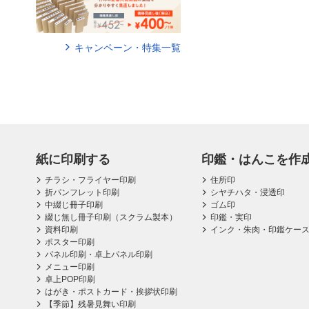
キャンペーン・特集一覧
紙に印刷する
印鑑・はんこを作
チラシ・フライヤー印刷
住所印
折パンフレット印刷
シヤチハタ・浸透印
中綴じ冊子印刷
ゴム印
綴じ無し冊子印刷（スクラム製本）
印鑑・実印
資料印刷
インク・朱肉・印鑑ケー
ポスター印刷
パネル印刷・卓上パネル印刷
メニュー印刷
卓上POP印刷
はがき・ポストカード・挨拶状印刷
【季節】残暑見舞い印刷