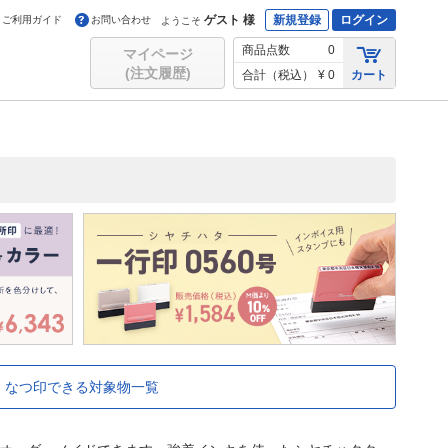
ゲスト 様
新規登録
ログイン
ご利用ガイド
お問い合わせ
ようこそ
商品点数
0
マイページ
(注文履歴)
合計（税込）
¥ 0
カート
なつ印できる対象物一覧