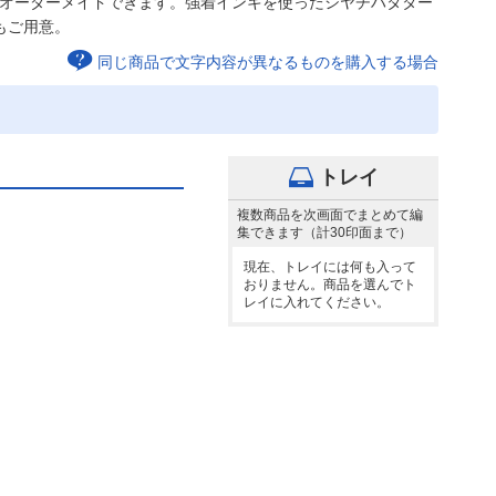
）をオーダーメイドできます。強着インキを使ったシヤチハタター
もご用意。
同じ商品で文字内容が異なるものを購入する場合
トレイ
複数商品を次画面でまとめて編
集できます（計30印面まで）
現在、トレイには何も入って
おりません。商品を選んでト
レイに入れてください。