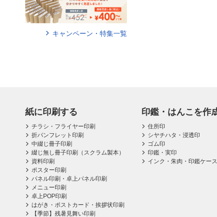
キャンペーン・特集一覧
紙に印刷する
印鑑・はんこを作
チラシ・フライヤー印刷
住所印
折パンフレット印刷
シヤチハタ・浸透印
中綴じ冊子印刷
ゴム印
綴じ無し冊子印刷（スクラム製本）
印鑑・実印
資料印刷
インク・朱肉・印鑑ケー
ポスター印刷
パネル印刷・卓上パネル印刷
メニュー印刷
卓上POP印刷
はがき・ポストカード・挨拶状印刷
【季節】残暑見舞い印刷