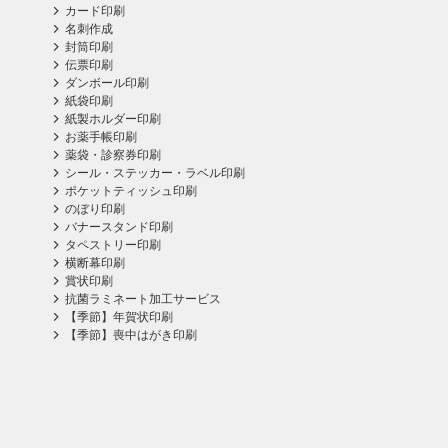
カード印刷
名刺作成
封筒印刷
伝票印刷
ダンボール印刷
紙袋印刷
紙製ホルダー印刷
お薬手帳印刷
薬袋・診察券印刷
シール・ステッカー・ラベル印刷
ポケットティッシュ印刷
のぼり印刷
バナースタンド印刷
タペストリー印刷
横断幕印刷
賞状印刷
抗菌ラミネート加工サービス
【季節】年賀状印刷
【季節】喪中はがき印刷