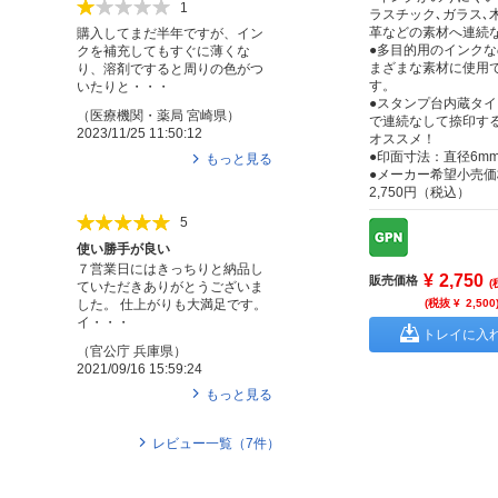
1
ラスチック､ガラス､
革などの素材へ連続な
購入してまだ半年ですが、イン
●多目的用のインク
クを補充してもすぐに薄くな
まざまな素材に使用
り、溶剤ですると周りの色がつ
す。
いたりと・・・
●スタンプ台内蔵タ
（
医療機関・薬局
宮崎県
）
で連続なして捺印す
2023/11/25 11:50:12
オススメ！
●印面寸法：直径6m
もっと見る
●メーカー希望小売価
2,750円（税込）
5
使い勝手が良い
７営業日にはきっちりと納品し
¥
2,750
販売価格
(
ていただきありがとうございま
(税抜 ¥
2,500
した。 仕上がりも大満足です。
イ・・・
トレイに入
（
官公庁
兵庫県
）
2021/09/16 15:59:24
もっと見る
レビュー一覧（
7
件）