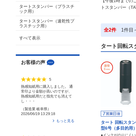
【午後1時までの
タートスタンパー（プラスチ
トスタンパー（T
ック用）
タートスタンパー（速乾性プ
ラスチック用）
全
2
件
1
件目
すべて表示
タート回転ス
お客様の声
5
熱感知紙用に購入しました。 通
常印より金額が高いのですが、
熱感知紙用だと指先でも消えて
し・・・
（
製造業
岐阜県
）
2026/06/19 13:29:18
もっと見る
タート 回転スタン
型6号（多目的用
●インクがのりにくい