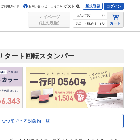
ゲスト 様
新規登録
ログイン
ご利用ガイド
お問い合わせ
ようこそ
商品点数
0
マイページ
(注文履歴)
合計（税込）
¥ 0
カート
/ タート回転スタンパー
なつ印できる対象物一覧