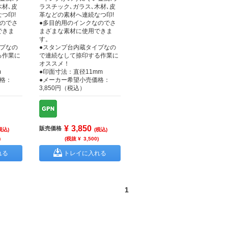
木材､皮
ラスチック､ガラス､木材､皮
つ印!
革などの素材へ連続なつ印!
なのでさ
●多目的用のインクなのでさ
できま
まざまな素材に使用できま
す。
イプなの
●スタンプ台内蔵タイプなの
る作業に
で連続なして捺印する作業に
オススメ！
m
●印面寸法：直径11mm
格：
●メーカー希望小売価格：
3,850円（税込）
¥
3,850
販売価格
税込)
(税込)
)
(税抜 ¥
3,500
)
れる
トレイに入れる
1