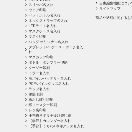
自由編集機能につい
スリッパ名入れ
サイトマップ
ウェア印刷
ペットボトル名入れ
商品や納期に関するお
ネックストラップ名入れ
LEDライト名入れ
マスクケース名入れ
マスク印刷
バッグ オリジナル名入れ
タブレットPCケース・ポーチ名入
れ
マグカップ印刷
ボトル・タンブラー印刷
クージー印刷
ミラー名入れ
モバイルバッテリー名入れ
PCモバイルグッズ名入れ
ラップ名入れ
箸袋印刷
紙おしぼり印刷
紙コースター印刷
レジ袋印刷
小判抜きポリ手提げ袋印刷
【季節】カレンダー名入れ
【季節】うちわ&冷却グッズ名入れ