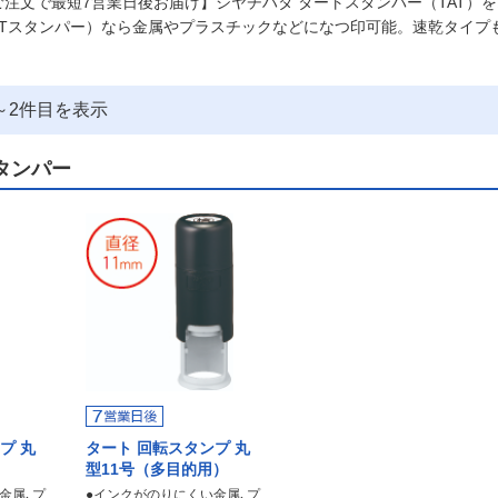
ご注文で最短7営業日後お届け】シヤチハタ タートスタンパー（TAT
ATスタンパー）なら金属やプラスチックなどになつ印可能。速乾タイプ
～
2
件目を表示
タンパー
プ 丸
タート 回転スタンプ 丸
）
型11号（多目的用）
金属､プ
●インクがのりにくい金属､プ