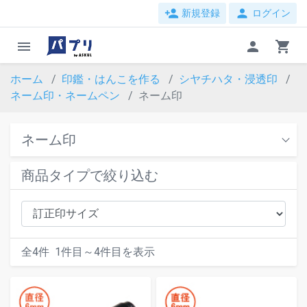
person_add
person
新規登録
ログイン
menu
person
shopping_cart
ホーム
印鑑・はんこを作る
シヤチハタ・浸透印
ネーム印・ネームペン
ネーム印
ネーム印
商品タイプで絞り込む
全
4
件
1
件目～
4
件目を表示