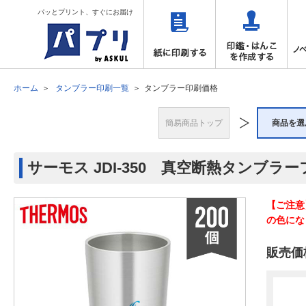
パッとプリント、すぐにお届け
ホーム
タンブラー印刷一覧
タンブラー印刷価格
簡易商品トップ
商品を選
サーモス JDI-350 真空断熱タンブラー
【ご注意
の色にな
販売価