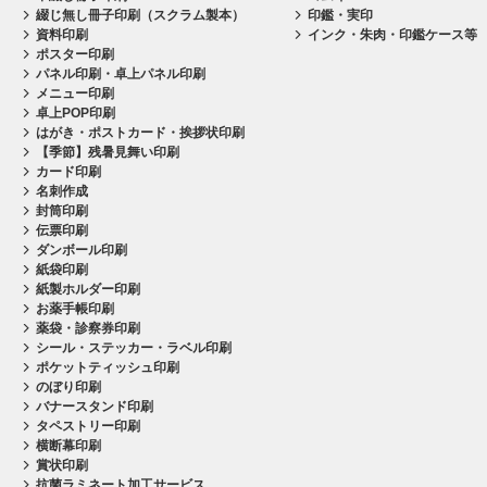
綴じ無し冊子印刷（スクラム製本）
印鑑・実印
資料印刷
インク・朱肉・印鑑ケース等
ポスター印刷
パネル印刷・卓上パネル印刷
メニュー印刷
卓上POP印刷
はがき・ポストカード・挨拶状印刷
【季節】残暑見舞い印刷
カード印刷
名刺作成
封筒印刷
伝票印刷
ダンボール印刷
紙袋印刷
紙製ホルダー印刷
お薬手帳印刷
薬袋・診察券印刷
シール・ステッカー・ラベル印刷
ポケットティッシュ印刷
のぼり印刷
バナースタンド印刷
タペストリー印刷
横断幕印刷
賞状印刷
抗菌ラミネート加工サービス