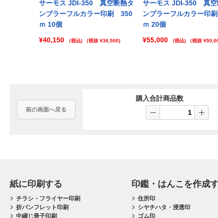
Prev
サーモス JDI-350 真空断熱タ
サーモス JDI-350 真
ンブラーフルカラー印刷 350
ンブラーフルカラー印刷 
ｍ 10個
ｍ 20個
¥40,150
¥55,000
（税込)
（税抜 ¥36,500)
（税込)
（税抜 ¥50,00
購入合計商品数
前の画面へ戻る
紙に印刷する
印鑑・はんこを作成
チラシ・フライヤー印刷
住所印
折パンフレット印刷
シヤチハタ・浸透印
中綴じ冊子印刷
ゴム印