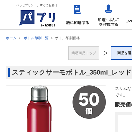
パッとプリント、すぐにお届け
ホーム
ボトル印刷一覧
ボトル印刷価格
簡易商品トップ
商品を選
スティックサーモボトル_350ml_レッド
スリムな
です。
販売価