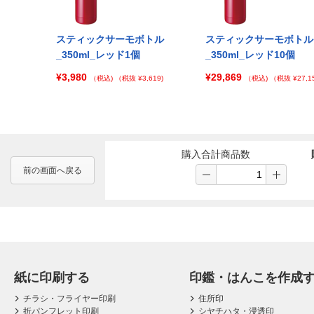
ボトル
スティックサーモボトル
スティックサーモボトル
0個
_350ml_レッド1個
_350ml_レッド10個
¥3,980
¥29,869
 ¥143,596)
（税込)
（税抜 ¥3,619)
（税込)
（税抜 ¥27,15
購入合計商品数
前の画面へ戻る
紙に印刷する
印鑑・はんこを作成
チラシ・フライヤー印刷
住所印
折パンフレット印刷
シヤチハタ・浸透印