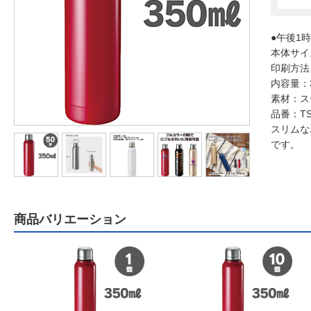
●午後1
本体サイ
印刷方法
内容量：3
素材：ス
品番：TS
スリムな
です。
商品バリエーション