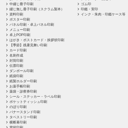
中綴じ冊子印刷
ゴム印
綴じ無し冊子印刷（スクラム製本）
印鑑・実印
資料印刷
インク・朱肉・印鑑ケース等
ポスター印刷
パネル印刷・卓上パネル印刷
メニュー印刷
卓上POP印刷
はがき・ポストカード・挨拶状印刷
【季節】残暑見舞い印刷
カード印刷
名刺作成
封筒印刷
伝票印刷
ダンボール印刷
紙袋印刷
紙製ホルダー印刷
お薬手帳印刷
薬袋・診察券印刷
シール・ステッカー・ラベル印刷
ポケットティッシュ印刷
のぼり印刷
バナースタンド印刷
タペストリー印刷
横断幕印刷
賞状印刷