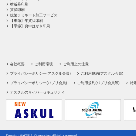
横断幕印刷
賞状印刷
抗菌ラミネート加工サービス
【季節】年賀状印刷
【季節】喪中はがき印刷
会社概要
ご利用環境
ご利用上の注意
プライバシーポリシー(アスクル会員)
ご利用規約(アスクル会員)
プライバシーポリシー(パプリ会員)
ご利用規約(パプリ会員等)
特
アスクルのサイバーセキュリティ
Copyright © ASKUL Corporation. All rights reserved.