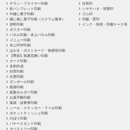
チラシ・フライヤー印刷
住所印
折パンフレット印刷
シヤチハタ・浸透印
中綴じ冊子印刷
ゴム印
綴じ無し冊子印刷（スクラム製本）
印鑑・実印
資料印刷
インク・朱肉・印鑑ケース等
ポスター印刷
パネル印刷・卓上パネル印刷
メニュー印刷
卓上POP印刷
はがき・ポストカード・挨拶状印刷
【季節】残暑見舞い印刷
カード印刷
名刺作成
封筒印刷
伝票印刷
ダンボール印刷
紙袋印刷
紙製ホルダー印刷
お薬手帳印刷
薬袋・診察券印刷
シール・ステッカー・ラベル印刷
ポケットティッシュ印刷
のぼり印刷
バナースタンド印刷
タペストリー印刷