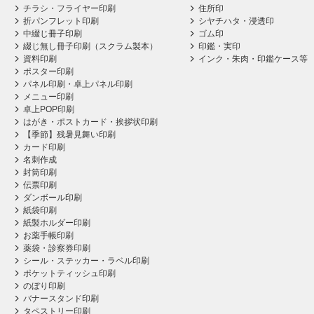
チラシ・フライヤー印刷
住所印
折パンフレット印刷
シヤチハタ・浸透印
中綴じ冊子印刷
ゴム印
綴じ無し冊子印刷（スクラム製本）
印鑑・実印
資料印刷
インク・朱肉・印鑑ケース等
ポスター印刷
パネル印刷・卓上パネル印刷
メニュー印刷
卓上POP印刷
はがき・ポストカード・挨拶状印刷
【季節】残暑見舞い印刷
カード印刷
名刺作成
封筒印刷
伝票印刷
ダンボール印刷
紙袋印刷
紙製ホルダー印刷
お薬手帳印刷
薬袋・診察券印刷
シール・ステッカー・ラベル印刷
ポケットティッシュ印刷
のぼり印刷
バナースタンド印刷
タペストリー印刷