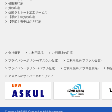
横断幕印刷
賞状印刷
抗菌ラミネート加工サービス
【季節】年賀状印刷
【季節】喪中はがき印刷
会社概要
ご利用環境
ご利用上の注意
プライバシーポリシー(アスクル会員)
ご利用規約(アスクル会員)
プライバシーポリシー(パプリ会員)
ご利用規約(パプリ会員等)
特
アスクルのサイバーセキュリティ
Copyright © ASKUL Corporation. All rights reserved.