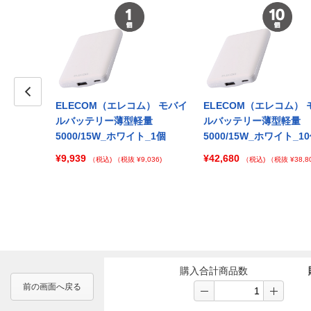
ム） モバイ
ELECOM（エレコム） モバイ
ELECOM（エレコム） 
Prev
軽量
ルバッテリー薄型軽量
ルバッテリー薄型軽量
グレー_100
5000/15W_ホワイト_1個
5000/15W_ホワイト_1
¥9,939
¥42,680
（税込)
（税抜 ¥9,036)
（税込)
（税抜 ¥38,80
 ¥227,182)
購入合計商品数
前の画面へ戻る