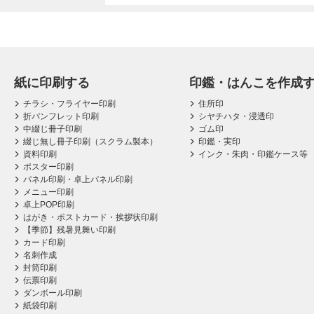
紙に印刷する
印鑑・はんこを作成
チラシ・フライヤー印刷
住所印
折パンフレット印刷
シヤチハタ・浸透印
中綴じ冊子印刷
ゴム印
綴じ無し冊子印刷（スクラム製本）
印鑑・実印
資料印刷
インク・朱肉・印鑑ケース等
ポスター印刷
パネル印刷・卓上パネル印刷
メニュー印刷
卓上POP印刷
はがき・ポストカード・挨拶状印刷
【季節】残暑見舞い印刷
カード印刷
名刺作成
封筒印刷
伝票印刷
ダンボール印刷
紙袋印刷