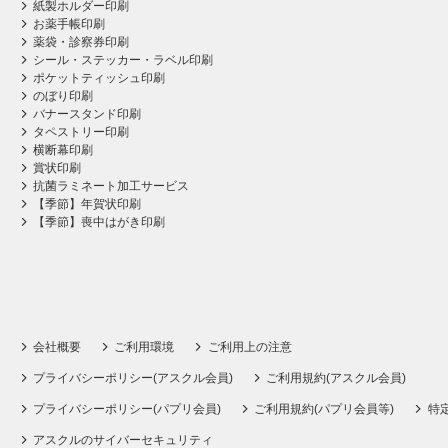
紙製ホルダー印刷
お薬手帳印刷
薬袋・診察券印刷
シール・ステッカー・ラベル印刷
ポケットティッシュ印刷
のぼり印刷
バナースタンド印刷
タペストリー印刷
横断幕印刷
賞状印刷
抗菌ラミネート加工サービス
【季節】年賀状印刷
【季節】喪中はがき印刷
会社概要
ご利用環境
ご利用上の注意
プライバシーポリシー(アスクル会員)
ご利用規約(アスクル会員)
プライバシーポリシー(パプリ会員)
ご利用規約(パプリ会員等)
特
アスクルのサイバーセキュリティ