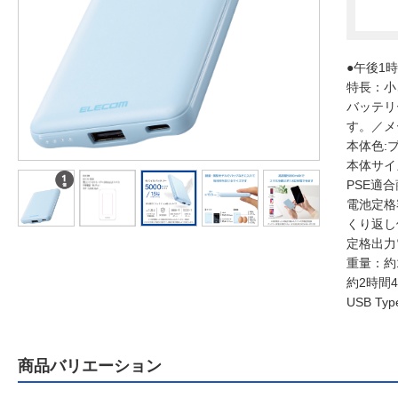
●午後1
特長：小
バッテリ
す。／メー
本体色:
本体サイズ
PSE適
電池定格容量
くり返し
定格出力電
重量：約1
約2時間4
USB Typ
商品バリエーション