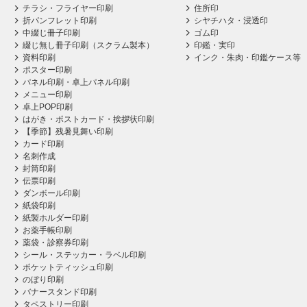
チラシ・フライヤー印刷
住所印
折パンフレット印刷
シヤチハタ・浸透印
中綴じ冊子印刷
ゴム印
綴じ無し冊子印刷（スクラム製本）
印鑑・実印
資料印刷
インク・朱肉・印鑑ケース等
ポスター印刷
パネル印刷・卓上パネル印刷
メニュー印刷
卓上POP印刷
はがき・ポストカード・挨拶状印刷
【季節】残暑見舞い印刷
カード印刷
名刺作成
封筒印刷
伝票印刷
ダンボール印刷
紙袋印刷
紙製ホルダー印刷
お薬手帳印刷
薬袋・診察券印刷
シール・ステッカー・ラベル印刷
ポケットティッシュ印刷
のぼり印刷
バナースタンド印刷
タペストリー印刷