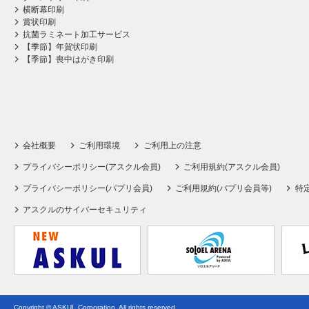
横断幕印刷
賞状印刷
抗菌ラミネート加工サービス
【季節】年賀状印刷
【季節】喪中はがき印刷
会社概要
ご利用環境
ご利用上の注意
プライバシーポリシー(アスクル会員)
ご利用規約(アスクル会員)
プライバシーポリシー(パプリ会員)
ご利用規約(パプリ会員等)
特
アスクルのサイバーセキュリティ
Copyright © ASKUL Corporation. All rights reserved.