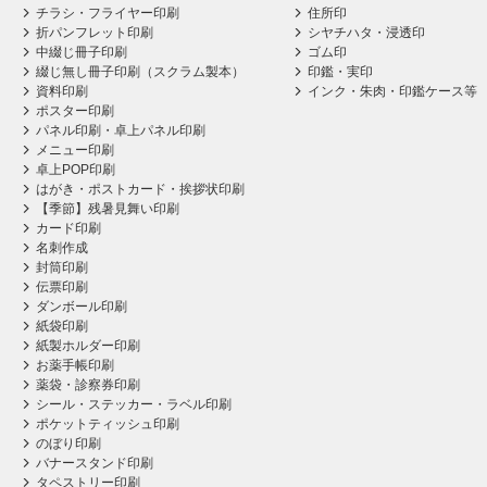
チラシ・フライヤー印刷
住所印
折パンフレット印刷
シヤチハタ・浸透印
中綴じ冊子印刷
ゴム印
綴じ無し冊子印刷（スクラム製本）
印鑑・実印
資料印刷
インク・朱肉・印鑑ケース等
ポスター印刷
パネル印刷・卓上パネル印刷
メニュー印刷
卓上POP印刷
はがき・ポストカード・挨拶状印刷
【季節】残暑見舞い印刷
カード印刷
名刺作成
封筒印刷
伝票印刷
ダンボール印刷
紙袋印刷
紙製ホルダー印刷
お薬手帳印刷
薬袋・診察券印刷
シール・ステッカー・ラベル印刷
ポケットティッシュ印刷
のぼり印刷
バナースタンド印刷
タペストリー印刷