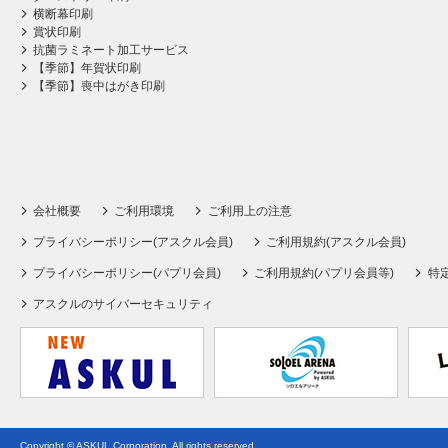
横断幕印刷
賞状印刷
抗菌ラミネート加工サービス
【季節】年賀状印刷
【季節】喪中はがき印刷
会社概要
ご利用環境
ご利用上の注意
プライバシーポリシー(アスクル会員)
ご利用規約(アスクル会員)
プライバシーポリシー(パプリ会員)
ご利用規約(パプリ会員等)
特
アスクルのサイバーセキュリティ
Copyright © ASKUL Corporation. All rights reserved.