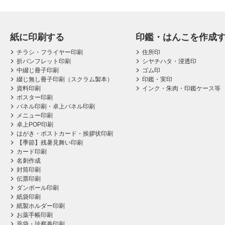
紙に印刷する
印鑑・はんこを作成
チラシ・フライヤー印刷
住所印
折パンフレット印刷
シヤチハタ・浸透印
中綴じ冊子印刷
ゴム印
綴じ無し冊子印刷（スクラム製本）
印鑑・実印
資料印刷
インク・朱肉・印鑑ケース等
ポスター印刷
パネル印刷・卓上パネル印刷
メニュー印刷
卓上POP印刷
はがき・ポストカード・挨拶状印刷
【季節】残暑見舞い印刷
カード印刷
名刺作成
封筒印刷
伝票印刷
ダンボール印刷
紙袋印刷
紙製ホルダー印刷
お薬手帳印刷
薬袋・診察券印刷