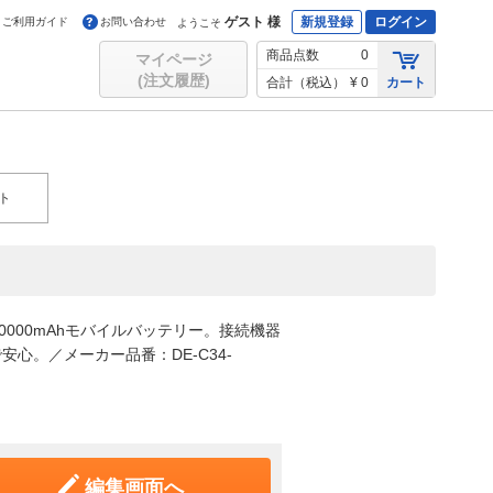
ゲスト 様
新規登録
ログイン
ご利用ガイド
お問い合わせ
ようこそ
商品点数
0
マイページ
(注文履歴)
合計（税込）
¥ 0
カート
ト
Wの20000mAhモバイルバッテリー。接続機器
心。／メーカー品番：DE-C34-
編集画面へ