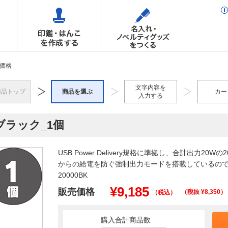
価格
文字内容を
商品トップ
商品を選ぶ
カー
入力する
ブラック_1個
USB Power Delivery規格に準拠し、合計出力20
からの給電を防ぐ強制出力モードを搭載しているので安
20000BK
¥
9,185
販売価格
（税抜 ¥
8,350
）
（税込）
購入合計商品数