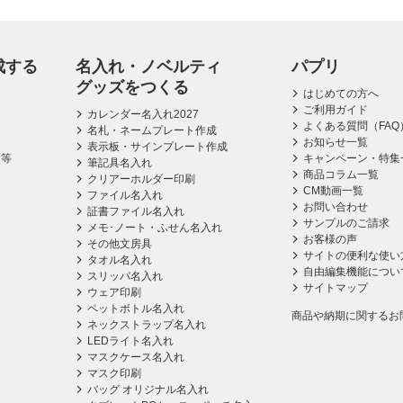
成する
名入れ・ノベルティ
パプリ
グッズをつくる
はじめての方へ
ご利用ガイド
カレンダー名入れ2027
よくある質問（FAQ
名札・ネームプレート作成
お知らせ一覧
表示板・サインプレート作成
ス等
キャンペーン・特集
筆記具名入れ
商品コラム一覧
クリアーホルダー印刷
CM動画一覧
ファイル名入れ
お問い合わせ
証書ファイル名入れ
サンプルのご請求
メモ･ノート・ふせん名入れ
お客様の声
その他文房具
サイトの便利な使い
タオル名入れ
自由編集機能につい
スリッパ名入れ
サイトマップ
ウェア印刷
ペットボトル名入れ
商品や納期に関するお
ネックストラップ名入れ
LEDライト名入れ
マスクケース名入れ
マスク印刷
バッグ オリジナル名入れ