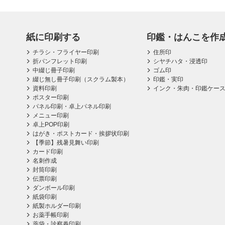
紙に印刷する
印鑑・はんこを作
チラシ・フライヤー印刷
住所印
折パンフレット印刷
シヤチハタ・浸透印
中綴じ冊子印刷
ゴム印
綴じ無し冊子印刷（スクラム製本）
印鑑・実印
資料印刷
インク・朱肉・印鑑ケー
ポスター印刷
パネル印刷・卓上パネル印刷
メニュー印刷
卓上POP印刷
はがき・ポストカード・挨拶状印刷
【季節】残暑見舞い印刷
カード印刷
名刺作成
封筒印刷
伝票印刷
ダンボール印刷
紙袋印刷
紙製ホルダー印刷
お薬手帳印刷
薬袋・診察券印刷