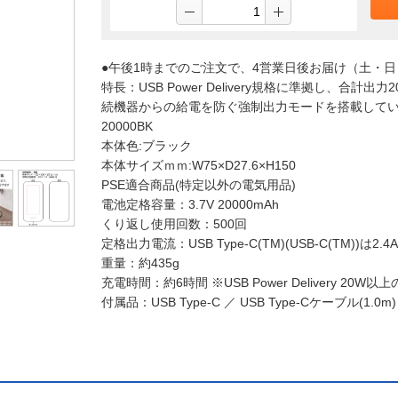
●午後1時までのご注文で、4営業日後お届け（土・
特長：USB Power Delivery規格に準拠し、合計出
続機器からの給電を防ぐ強制出力モードを搭載している
20000BK
本体色:ブラック
本体サイズｍｍ:W75×D27.6×H150
PSE適合商品(特定以外の電気用品)
電池定格容量：3.7V 20000mAh
くり返し使用回数：500回
定格出力電流：USB Type-C(TM)(USB-C(TM))は2.4A/
重量：約435g
充電時間：約6時間 ※USB Power Delivery 20
付属品：USB Type-C ／ USB Type-Cケーブル(1.0m)