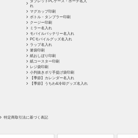
タブレットPCケース・ポーチ名入
れ
マグカップ印刷
ボトル・タンブラー印刷
クージー印刷
ミラー名入れ
モバイルバッテリー名入れ
PCモバイルグッズ名入れ
ラップ名入れ
箸袋印刷
紙おしぼり印刷
紙コースター印刷
レジ袋印刷
小判抜きポリ手提げ袋印刷
【季節】カレンダー名入れ
【季節】うちわ&冷却グッズ名入れ
特定商取引法に基づく表記