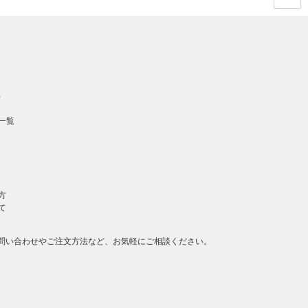
ページ
の先頭
へ戻る
）
一覧
方
て
問い合わせやご注文方法など、お気軽にご相談ください。