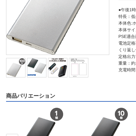
●午後1
特長：低
本体色:
本体サイズ
PSE適
電池定格容
くり返し
定格出力電
重量：約1
充電時間
商品バリエーション