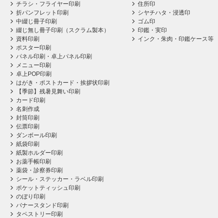
チラシ・フライヤー印刷
住所印
折パンフレット印刷
シヤチハタ・浸透印
中綴じ冊子印刷
ゴム印
綴じ無し冊子印刷（スクラム製本）
印鑑・実印
資料印刷
インク・朱肉・印鑑ケース等
ポスター印刷
パネル印刷・卓上パネル印刷
メニュー印刷
卓上POP印刷
はがき・ポストカード・挨拶状印刷
【季節】残暑見舞い印刷
カード印刷
名刺作成
封筒印刷
伝票印刷
ダンボール印刷
紙袋印刷
紙製ホルダー印刷
お薬手帳印刷
薬袋・診察券印刷
シール・ステッカー・ラベル印刷
ポケットティッシュ印刷
のぼり印刷
バナースタンド印刷
タペストリー印刷