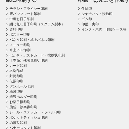
紙に印刷する
印鑑・はんこを作成
チラシ・フライヤー印刷
住所印
折パンフレット印刷
シヤチハタ・浸透印
中綴じ冊子印刷
ゴム印
綴じ無し冊子印刷（スクラム製本）
印鑑・実印
資料印刷
インク・朱肉・印鑑ケース等
ポスター印刷
パネル印刷・卓上パネル印刷
メニュー印刷
卓上POP印刷
はがき・ポストカード・挨拶状印刷
【季節】残暑見舞い印刷
カード印刷
名刺作成
封筒印刷
伝票印刷
ダンボール印刷
紙袋印刷
紙製ホルダー印刷
お薬手帳印刷
薬袋・診察券印刷
シール・ステッカー・ラベル印刷
ポケットティッシュ印刷
のぼり印刷
バナースタンド印刷