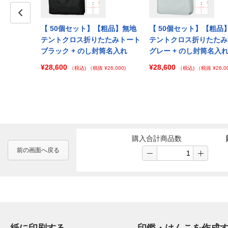
【御挨拶】無
Prev
【 50個セット】【粗品】無地
【 50個セット】【粗品
りたたみトー
テントクロス折りたたみトート
テントクロス折りたたみ
し封筒名入れ
ブラック + のし封筒名入れ
グレー + のし封筒名入
¥28,600
¥28,600
¥42,000)
（税込)
（税抜 ¥26,000)
（税込)
（税抜 ¥26,00
購入合計商品数
前の画面へ戻る