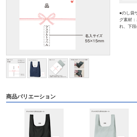
●のし袋サ
グ素材：
れ、下段
商品バリエーション