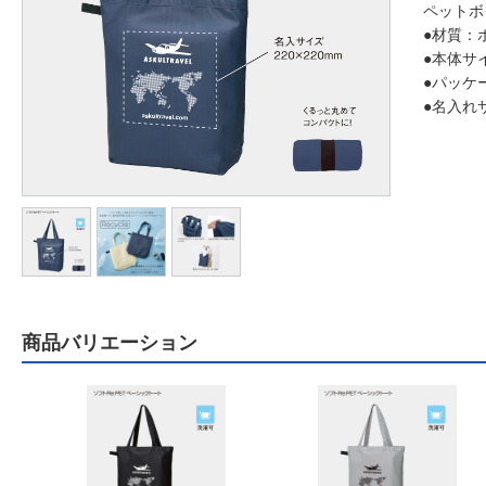
ペットボ
●材質：
●本体サイ
●パッケ
●名入れサ
商品バリエーション