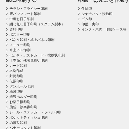
紙に印刷する
印鑑・はんこを作成
チラシ・フライヤー印刷
住所印
折パンフレット印刷
シヤチハタ・浸透印
中綴じ冊子印刷
ゴム印
綴じ無し冊子印刷（スクラム製本）
印鑑・実印
資料印刷
インク・朱肉・印鑑ケース等
ポスター印刷
パネル印刷・卓上パネル印刷
メニュー印刷
卓上POP印刷
はがき・ポストカード・挨拶状印刷
【季節】残暑見舞い印刷
カード印刷
名刺作成
封筒印刷
伝票印刷
ダンボール印刷
紙袋印刷
紙製ホルダー印刷
お薬手帳印刷
薬袋・診察券印刷
シール・ステッカー・ラベル印刷
ポケットティッシュ印刷
のぼり印刷
バナースタンド印刷