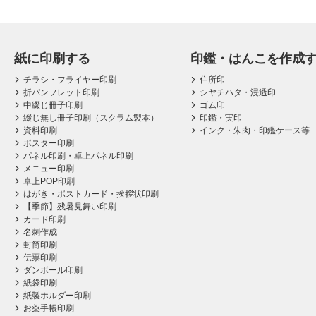
紙に印刷する
印鑑・はんこを作成
チラシ・フライヤー印刷
住所印
折パンフレット印刷
シヤチハタ・浸透印
中綴じ冊子印刷
ゴム印
綴じ無し冊子印刷（スクラム製本）
印鑑・実印
資料印刷
インク・朱肉・印鑑ケース等
ポスター印刷
パネル印刷・卓上パネル印刷
メニュー印刷
卓上POP印刷
はがき・ポストカード・挨拶状印刷
【季節】残暑見舞い印刷
カード印刷
名刺作成
封筒印刷
伝票印刷
ダンボール印刷
紙袋印刷
紙製ホルダー印刷
お薬手帳印刷