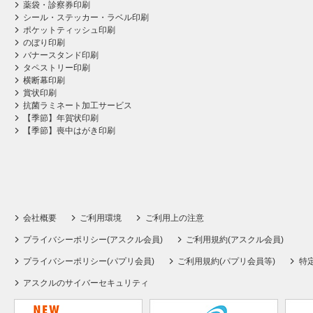
薬袋・診察券印刷
シール・ステッカー・ラベル印刷
ポケットティッシュ印刷
のぼり印刷
バナースタンド印刷
タペストリー印刷
横断幕印刷
賞状印刷
抗菌ラミネート加工サービス
【季節】年賀状印刷
【季節】喪中はがき印刷
会社概要
ご利用環境
ご利用上の注意
プライバシーポリシー(アスクル会員)
ご利用規約(アスクル会員)
プライバシーポリシー(パプリ会員)
ご利用規約(パプリ会員等)
特
アスクルのサイバーセキュリティ