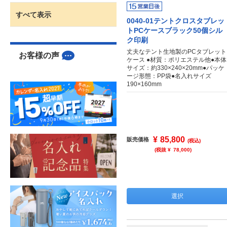
すべて表示
0040-01テントクロスタブレッ
トPCケースブラック50個シル
ク印刷
丈夫なテント生地製のPCタブレット
お客様の声
ケース ●材質：ポリエステル他●本体
サイズ：約330×240×20mm●パッケ
ージ形態：PP袋●名入れサイズ
190×160mm
¥
85,800
販売価格
(税込)
(税抜 ¥
78,000
)
選択