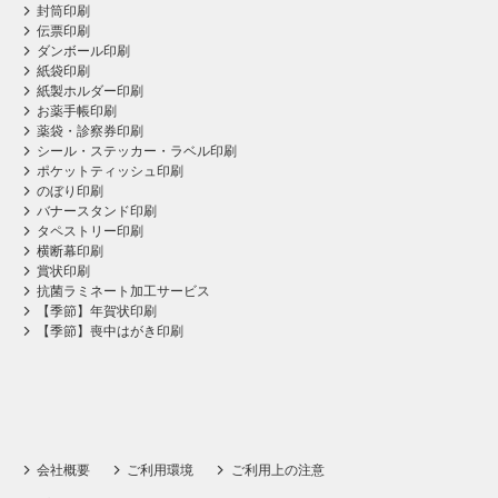
封筒印刷
伝票印刷
ダンボール印刷
紙袋印刷
紙製ホルダー印刷
お薬手帳印刷
薬袋・診察券印刷
シール・ステッカー・ラベル印刷
ポケットティッシュ印刷
のぼり印刷
バナースタンド印刷
タペストリー印刷
横断幕印刷
賞状印刷
抗菌ラミネート加工サービス
【季節】年賀状印刷
【季節】喪中はがき印刷
会社概要
ご利用環境
ご利用上の注意