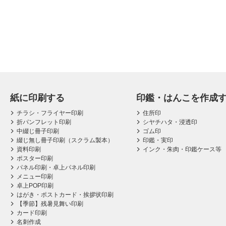
紙に印刷する
印鑑・はんこを作成
チラシ・フライヤー印刷
住所印
折パンフレット印刷
シヤチハタ・浸透印
中綴じ冊子印刷
ゴム印
綴じ無し冊子印刷（スクラム製本）
印鑑・実印
資料印刷
インク・朱肉・印鑑ケース等
ポスター印刷
パネル印刷・卓上パネル印刷
メニュー印刷
卓上POP印刷
はがき・ポストカード・挨拶状印刷
【季節】残暑見舞い印刷
カード印刷
名刺作成