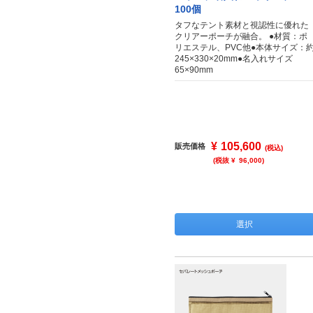
100個
タフなテント素材と視認性に優れた
クリアーポーチが融合。 ●材質：ポ
リエステル、PVC他●本体サイズ：
245×330×20mm●名入れサイズ
65×90mm
¥
105,600
販売価格
(税込)
(税抜 ¥
96,000
)
選択