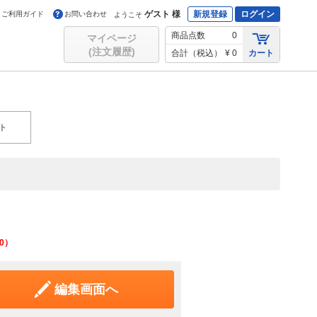
ゲスト 様
新規登録
ログイン
ご利用ガイド
お問い合わせ
ようこそ
商品点数
0
マイページ
(注文履歴)
合計（税込）
¥ 0
カート
ト
0
）
編集画面へ