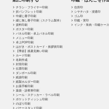
紙に印刷する
印鑑・はんこを作
チラシ・フライヤー印刷
住所印
折パンフレット印刷
シヤチハタ・浸透印
中綴じ冊子印刷
ゴム印
綴じ無し冊子印刷（スクラム製本）
印鑑・実印
資料印刷
インク・朱肉・印鑑ケー
ポスター印刷
パネル印刷・卓上パネル印刷
メニュー印刷
卓上POP印刷
はがき・ポストカード・挨拶状印刷
【季節】残暑見舞い印刷
カード印刷
名刺作成
封筒印刷
伝票印刷
ダンボール印刷
紙袋印刷
紙製ホルダー印刷
お薬手帳印刷
薬袋・診察券印刷
シール・ステッカー・ラベル印刷
ポケットティッシュ印刷
のぼり印刷
バナースタンド印刷