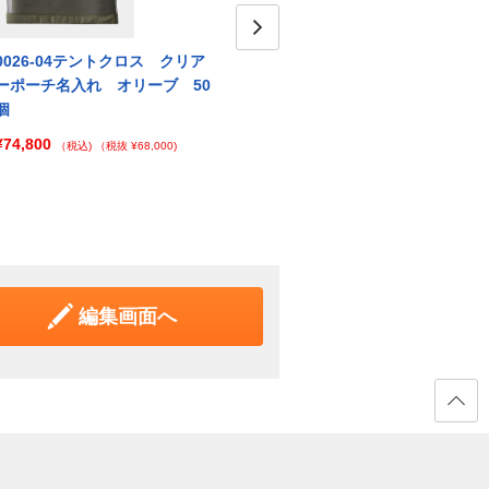
0026-04テントクロス クリア
0026-01テントクロス クリア
Next
002
ーポーチ名入れ オリーブ 50
ーポーチ名入れ ブラック
ーポー
個
100個
個
¥74,800
¥105,600
¥105
（税込)
（税抜 ¥68,000)
（税込)
（税抜 ¥96,000)
編集画面へ
ページ
の先頭
へ戻る