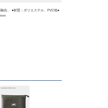
合。 ●材質：ポリエステル、PVC他●
0mm