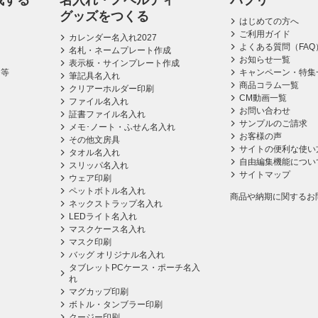
成する
名入れ・ノベルティ
パプリ
グッズをつくる
はじめての方へ
ご利用ガイド
カレンダー名入れ2027
よくある質問（FAQ
名札・ネームプレート作成
お知らせ一覧
表示板・サインプレート作成
ス等
キャンペーン・特集
筆記具名入れ
商品コラム一覧
クリアーホルダー印刷
CM動画一覧
ファイル名入れ
お問い合わせ
証書ファイル名入れ
サンプルのご請求
メモ･ノート・ふせん名入れ
お客様の声
その他文房具
サイトの便利な使い
タオル名入れ
自由編集機能につい
スリッパ名入れ
サイトマップ
ウェア印刷
ペットボトル名入れ
商品や納期に関するお
ネックストラップ名入れ
LEDライト名入れ
マスクケース名入れ
マスク印刷
バッグ オリジナル名入れ
タブレットPCケース・ポーチ名入
れ
マグカップ印刷
ボトル・タンブラー印刷
クージー印刷