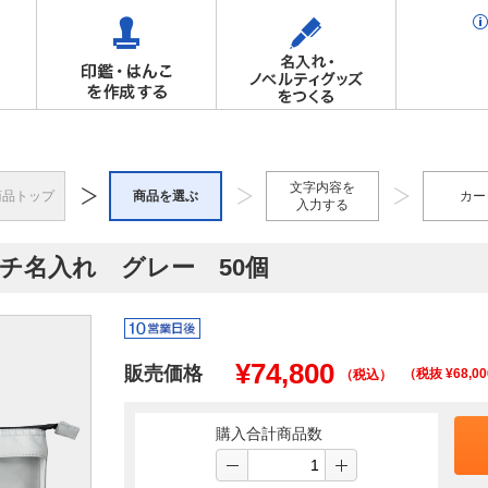
文字内容を
商品トップ
商品を選ぶ
カー
入力する
ーチ名入れ グレー 50個
¥
74,800
販売価格
（税抜 ¥
68,00
（税込）
購入合計商品数