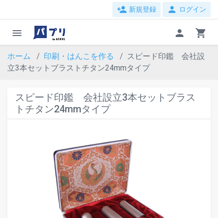
person_add
person
新規登録
ログイン
menu
person
shopping_cart
ホーム
印刷・はんこを作る
スピード印鑑 会社設
立3本セットブラストチタン24mmタイプ
スピード印鑑 会社設立3本セットブラス
トチタン24mmタイプ