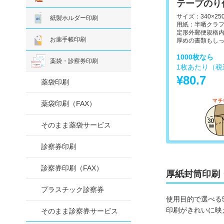
テープのり
サイズ：340×25
紙製ホルダー印刷
用紙：半晒クラフト（
定形外郵便規格内
お薬手帳印刷
厚めの書類もし
1000枚なら
薬袋・診察券印刷
1枚あたり（税
¥80.7
薬袋印刷
薬袋印刷（FAX）
そのまま薬袋サービス
診察券印刷
診察券印刷（FAX）
厚紙封筒印刷
プラスチック診察券
使用目的で選べる
印刷がきれいに映
そのまま診察券サービス