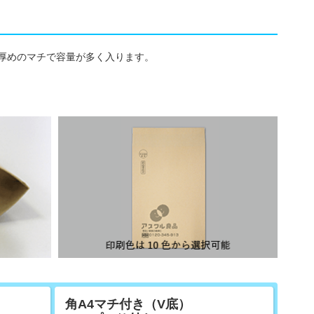
厚めのマチで容量が多く入ります。
角A4マチ付き（V底）