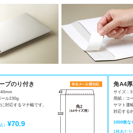
テープのり付き
角A4
40mm
サイズ：31
ール230g
用紙：コー
便に対応するマチ幅です。
ヤマト運
対応する
¥70.9
1000枚な
込）
1枚あた