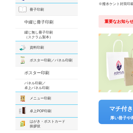
撥水ケント封筒印
冊子印刷
重要なお知ら
中綴じ冊子印刷
綴じ無し冊子印刷
（スクラム製本）
資料印刷
ポスター印刷／パネル印刷
ポスター印刷
パネル印刷／
卓上パネル印刷
メニュー印刷
マチ付
卓上POP印刷
厚い冊子や
はがき・ポストカード
挨拶状