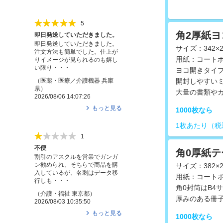
5
角2厚紙
即日発送していただきました。
即日発送していただきました。
サイズ：342×2
注文方法も簡単でした。仕上が
用紙：コートボ
りイメージが見られるのも嬉し
い限り・・・
ヨコ開きタイ
（
医薬・医療／介護機器
兵庫
開封しやすい
県
）
大量の書類や
2026/08/06 14:07:26
もっと見る
1000枚なら
1枚あたり（税
1
不便
角0厚紙
割引のアスクルを営業でガンガ
ン勧められ、そちらで商品を購
サイズ：382×2
入しているが、名刺はデータ移
用紙：コートボ
行しも・・・
角0封筒はB4
（
介護・福祉
東京都
）
厚みのある冊
2026/08/03 10:35:50
もっと見る
1000枚なら