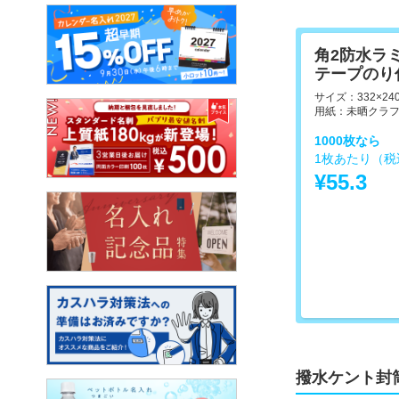
角2防水ラ
テープのり
サイズ：332×24
用紙：未晒クラフト
1000枚なら
1枚あたり（税
¥55.3
撥水ケント封