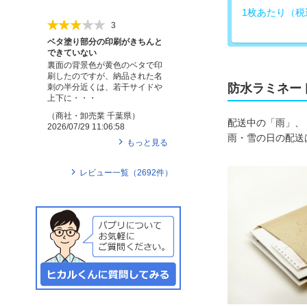
1枚あたり（税
3
ベタ塗り部分の印刷がきちんと
できていない
裏面の背景色が黄色のベタで印
刷したのですが、納品された名
防水ラミネー
刺の半分近くは、若干サイドや
上下に・・・
（
商社・卸売業
千葉県
）
配送中の「雨」、
2026/07/29 11:06:58
雨・雪の日の配送
もっと見る
レビュー一覧（
2692
件）