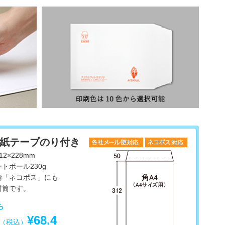
厚紙テープのり付き
2×228mm
トボール230g
輸「ネコポス」にも
封筒です。
ら
¥68.4
り（税込）