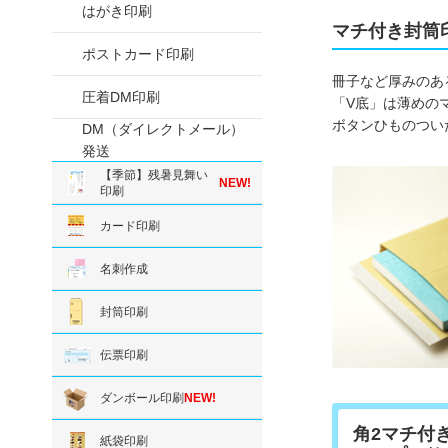
はがき印刷
マチ付き封筒
ポストカード印刷
冊子など厚みのあ
圧着DM印刷
「V底」は薄めの
ボタンひものつい
DM（ダイレクトメール）
発送
【季節】残暑見舞い
NEW!
印刷
カード印刷
名刺作成
封筒印刷
伝票印刷
ダンボール印刷
NEW!
角2マチ付
紙袋印刷