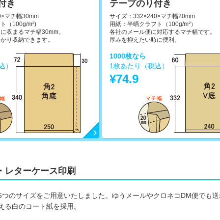
付き
テープのり付き
0×マチ幅30mm
サイズ：332×240×マチ幅20mm
100g/m²)
用紙：半晒クラフト（100g/m²）
に収まるマチ幅30mm。
各社のメール便に対応するマチ幅です。
っかり収納できます。
厚みを抑えたい時に便利。
1000枚なら
込）
1枚あたり（税込）
¥74.9
・レターケース印刷
5つのサイズをご用意いたしました。ゆうメールやクロネコDM便でも
える白のコート紙を採用。