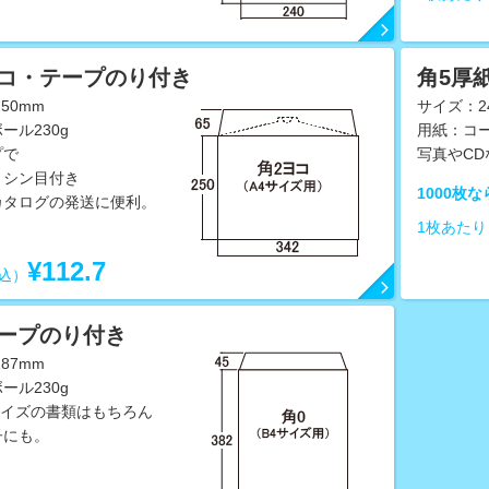
ヨコ・テープのり付き
角5厚
50mm
サイズ：24
ール230g
用紙：コー
プで
写真やC
ミシン目付き
1000枚な
カタログの発送に便利。
1枚あた
¥112.7
込）
テープのり付き
87mm
ール230g
サイズの書類はもちろん
子にも。