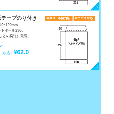
紙テープのり付き
0×190mm
トボール230g
Dなどの発送に最適。
ら
¥62.0
り（税込）