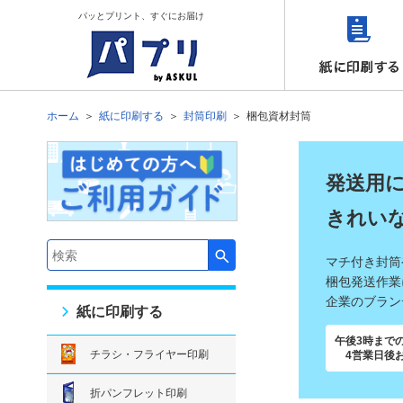
パッとプリント、すぐにお届け
ホーム
紙に印刷する
封筒印刷
梱包資材封筒
発送用
きれい
マチ付き封筒
検索キーワード入力
梱包発送作業
企業のブラン
紙に印刷する
午後3時まで
チラシ・フライヤー印刷
4営業日後
折パンフレット印刷