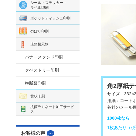
シール・ステッカー・
ラベル印刷
ポケットティッシュ印刷
のぼり印刷
店頭掲示物
バナースタンド印刷
タペストリー印刷
横断幕印刷
角2厚紙
サイズ：332×2
賞状印刷
用紙：コートボ
抗菌ラミネート加工サービ
各社のメール
ス
1000枚なら
1枚あたり（税
お客様の声