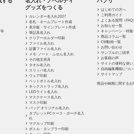
成する
名入れ・ノベルティ
パプリ
グッズをつくる
はじめての方へ
ご利用ガイド
カレンダー名入れ2027
よくある質問（FAQ
名札・ネームプレート作成
お知らせ一覧
表示板・サインプレート作成
ス等
キャンペーン・特集
筆記具名入れ
商品コラム一覧
クリアーホルダー印刷
CM動画一覧
ファイル名入れ
お問い合わせ
証書ファイル名入れ
サンプルのご請求
メモ･ノート・ふせん名入れ
お客様の声
その他文房具
サイトの便利な使い
タオル名入れ
自由編集機能につい
スリッパ名入れ
サイトマップ
ウェア印刷
ペットボトル名入れ
商品や納期に関するお
ネックストラップ名入れ
LEDライト名入れ
マスクケース名入れ
マスク印刷
バッグ オリジナル名入れ
タブレットPCケース・ポーチ名入
れ
マグカップ印刷
ボトル・タンブラー印刷