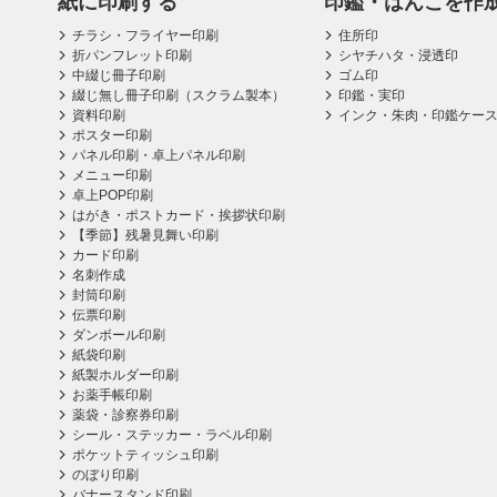
紙に印刷する
印鑑・はんこを作
チラシ・フライヤー印刷
住所印
折パンフレット印刷
シヤチハタ・浸透印
中綴じ冊子印刷
ゴム印
綴じ無し冊子印刷（スクラム製本）
印鑑・実印
資料印刷
インク・朱肉・印鑑ケー
ポスター印刷
パネル印刷・卓上パネル印刷
メニュー印刷
卓上POP印刷
はがき・ポストカード・挨拶状印刷
【季節】残暑見舞い印刷
カード印刷
名刺作成
封筒印刷
伝票印刷
ダンボール印刷
紙袋印刷
紙製ホルダー印刷
お薬手帳印刷
薬袋・診察券印刷
シール・ステッカー・ラベル印刷
ポケットティッシュ印刷
のぼり印刷
バナースタンド印刷