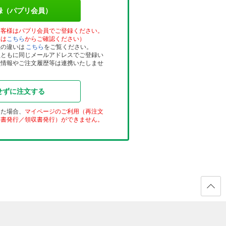
録（パプリ会員）
お客様はパプリ会員でご登録ください。
品は
こちら
からご確認ください）
員の違いは
こちら
をご覧ください。
員ともに同じメールアドレスでご登録い
員情報やご注文履歴等は連携いたしませ
せずに注文する
いた場合、
マイページのご利用（再注文
品書発行／領収書発行）ができません。
ページ
の先頭
へ戻る