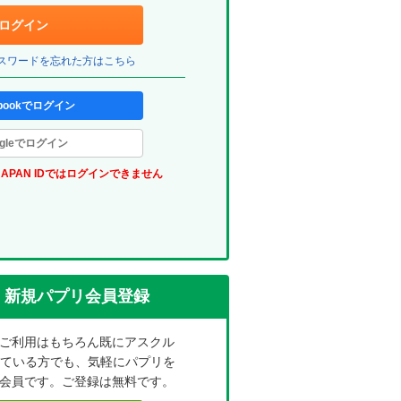
ェ
ログイン
ッ
パスワードを忘れた方はこちら
ク
ボ
ebookでログイン
ッ
ogleでログイン
ク
JAPAN IDではログインできません
ス
(パ
プ
リ)
新規パプリ会員登録
ご利用はもちろん既にアスクル
れている方でも、気軽にパプリを
会員です。ご登録は無料です。