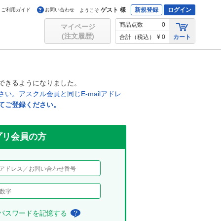
ゲスト 様
新規登録
ログイン
ご利用ガイド
お問い合わせ
ようこそ
商品点数
0
マイページ
(注文履歴)
合計（税込）
¥ 0
カート
できるようになりました。
。アスクル会員と同じE-mailアドレ
てご登録ください。
リ会員の方
、パスワードを記憶する
チ