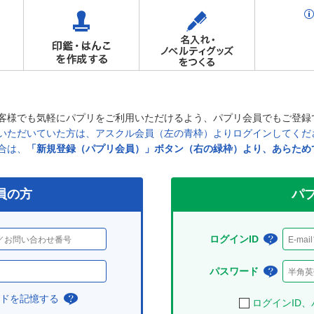
客様でも気軽にパプリをご利用いただけるよう、パプリ会員でもご登録
ただいていた方は、アスクル会員（左の青枠）よりログインしてください
合は、
「新規登録（パプリ会員）」ボタン（右の緑枠）より、あらため
員の方
パプ
ログインID
ログ
イン
パスワード
パス
IDと
ワー
ードを記憶する
チ
ログインID
は？