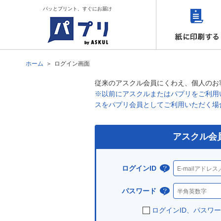
パッとプリント、すぐにお届け
ホーム
ログイン画面
従来のアスクル会員にくわえ、個人のお
※以前にアスクルまたはパプリをご利用い
スをパプリ会員としてご利用いただく場
アスクル会
ログインID
ログ
イン
パスワード
パス
IDと
ワー
ログインID、パスワ
は？