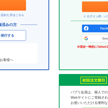
ド
ェ
ン
(パ
は？
ッ
プ
を忘れた方はこちら
ログインID・
(パ
ク
リ)
録済みの方
プ
ボ
Fac
リ)
ッ
を発行する
Go
ク
※現在一時的にYahoo!
ス
お客様へ
パプリ会員は、個人での
Webサイトにご登録さ
お使いいただける便利な