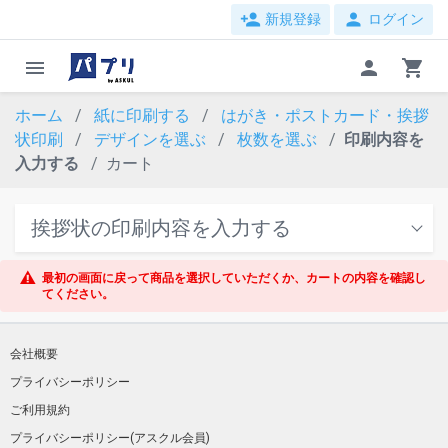
person_add
person
新規登録
ログイン
menu
person
shopping_cart
ホーム
紙に印刷する
はがき・ポストカード・挨拶
状印刷
デザインを選ぶ
枚数を選ぶ
印刷内容を
入力する
カート
挨拶状の印刷内容を入力する
最初の画面に戻って商品を選択していただくか、カートの内容を確認し
てください。
会社概要
プライバシーポリシー
ご利用規約
プライバシーポリシー(アスクル会員)