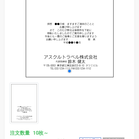
evron_left
chevr
注文数量
10枚～