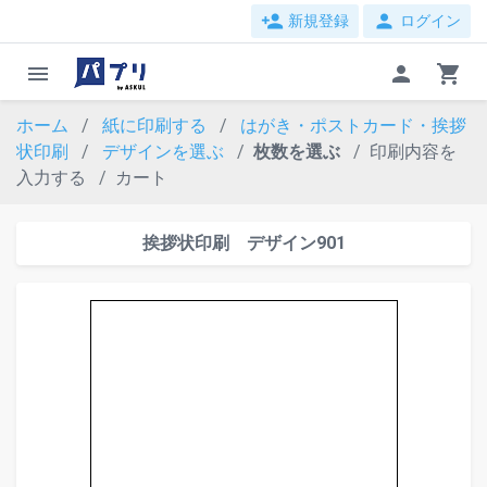
person_add
person
新規登録
ログイン
menu
person
shopping_cart
ホーム
紙に印刷する
はがき・ポストカード・挨拶
状印刷
デザインを選ぶ
枚数を選ぶ
印刷内容を
入力する
カート
挨拶状印刷 デザイン901