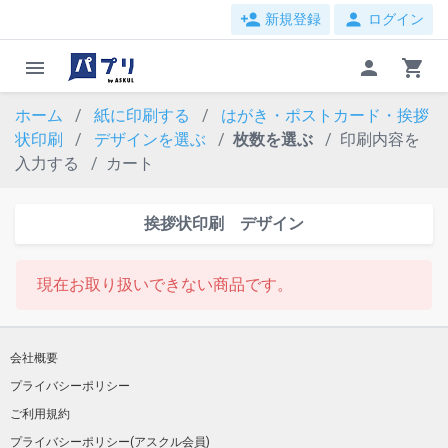
person_add
person
新規登録
ログイン
menu
person
shopping_cart
ホーム
紙に印刷する
はがき・ポストカード・挨拶
状印刷
デザインを選ぶ
枚数を選ぶ
印刷内容を
入力する
カート
挨拶状印刷 デザイン
現在お取り扱いできない商品です。
会社概要
プライバシーポリシー
ご利用規約
プライバシーポリシー(アスクル会員)