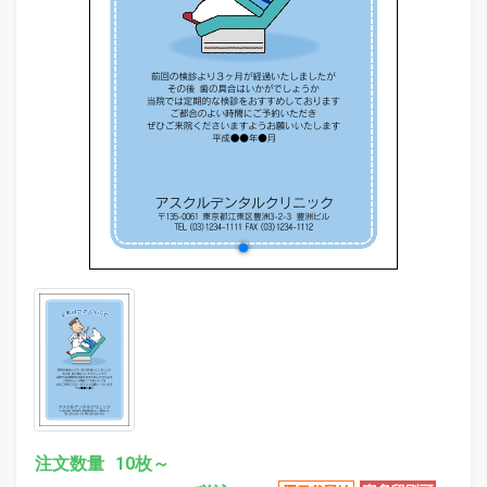
evron_left
chevr
注文数量
10枚～